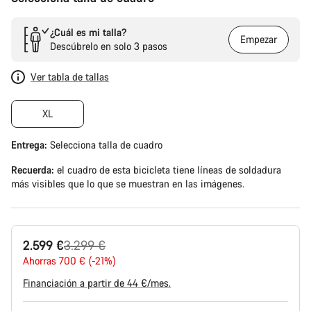
¿Cuál es mi talla?
Empezar
Descúbrelo en solo 3 pasos
Ver tabla de tallas
XL
Entrega:
Selecciona
talla de cuadro
Recuerda:
el cuadro de esta bicicleta tiene líneas de soldadura
más visibles que lo que se muestran en las imágenes.
Precio
2.599 €
3.299 €
original
Ahorras 700 € (-21%)
Financiación a partir de 44 €/mes.