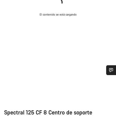
El contenido se está cargando
¿Necesitas ayuda?
Nuestros expertos estarán encantados de responder a tus
preguntas.
Spectral 125 CF 8 Centro de soporte
Abrir chat