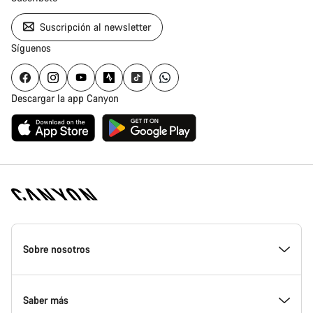
Suscripción al newsletter
Síguenos
Descargar la app Canyon
Canyon
Homepage
Sobre nosotros
Footer
Conoce Canyon
Saber más