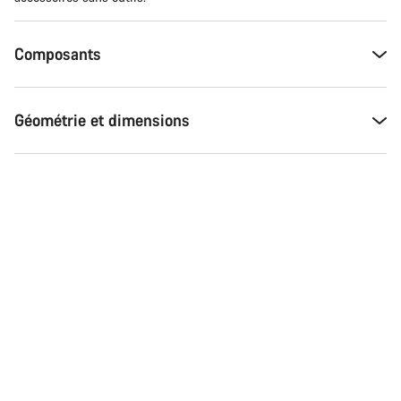
Nos experts du service client vous attendent pour
répondre à vos questions.
Composants
Démarrer le Chat
Géométrie et dimensions
Fermer