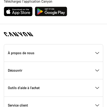
Téléchargez l’application Canyon
Page
d'accueil
À propos de nous
Canyon
-
Pied
de
Inside Canyon
Découvrir
page
Canyon
L'innovation chez Canyon
Evénements
Outils d’aide à l'achat
Canyon Factory Racing
Trouver les emplacements Canyon
Trouvez votre Modèle
Service client