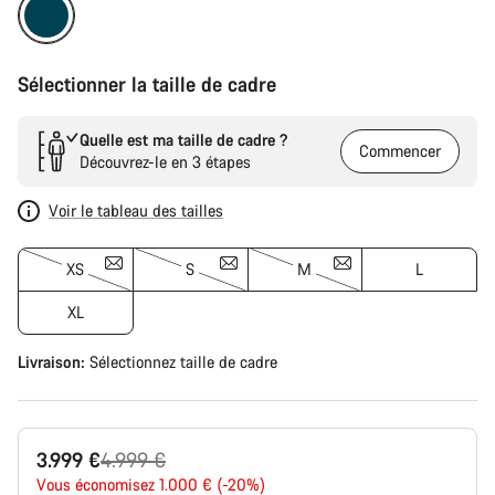
Sélectionner la taille de cadre
Quelle est ma taille de cadre ?
Commencer
Découvrez-le en 3 étapes
Voir le tableau des tailles
XS
S
M
L
XL
Livraison:
Sélectionnez
taille de cadre
Prix
3.999 €
4.999 €
Vous économisez 1.000 € (-20%)