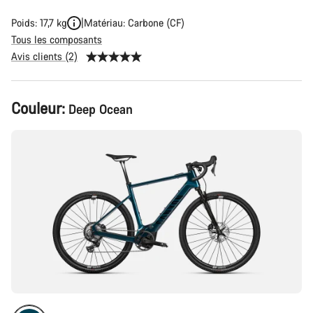
Poids: 17,7 kg
Matériau: Carbone (CF)
Tous les composants
Avis clients (2)
Configuration
Couleur:
Deep Ocean
du
produit