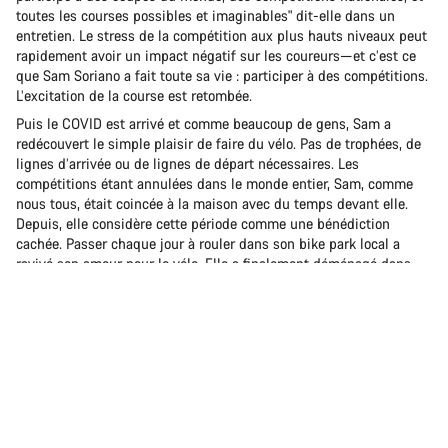
toutes les courses possibles et imaginables" dit-elle dans un
entretien. Le stress de la compétition aux plus hauts niveaux peut
rapidement avoir un impact négatif sur les coureurs—et c’est ce
que Sam Soriano a fait toute sa vie : participer à des compétitions.
L’excitation de la course est retombée.
Puis le COVID est arrivé et comme beaucoup de gens, Sam a
redécouvert le simple plaisir de faire du vélo. Pas de trophées, de
lignes d’arrivée ou de lignes de départ nécessaires. Les
compétitions étant annulées dans le monde entier, Sam, comme
nous tous, était coincée à la maison avec du temps devant elle.
Depuis, elle considère cette période comme une bénédiction
cachée. Passer chaque jour à rouler dans son bike park local a
ravivé son amour pour le vélo. Elle a finalement déménagé dans
l’Utah et a commencé à attaquer les grandes pentes impitoyables
qui ont été à l’origine de chaque film de freeride digne de ce nom.