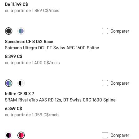
De 11.149 C$
ou à partir de 1.859 C$/mois
Comparer
Inclut un système d’hydratation
Capteur de puissance
Speedmax CF 8 Di2 Race
Shimano Ultegra Di2, DT Swiss ARC 1600 Spline
8.399 C$
ou à partir de 1.400 C$/mois
Comparer
Capteur de puissance
Inflite CF SLX 7
SRAM Rival eTap AXS RD 12s, DT Swiss CRC 1600 Spline
6.349 C$
ou à partir de 1.059 C$/mois
Comparer