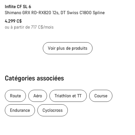
Inflite CF SL 6
Shimano GRX RD-RX820 12s, DT Swiss C1800 Spline
4.299 C$
ou à partir de 717 C$/mois
Voir plus de produits
Catégories associées
Route
Aéro
Triathlon et TT
Course
Endurance
Cyclocross