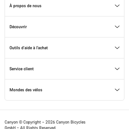
d'accueil
À propos de nous
Canyon
-
Pied
de
Inside Canyon
Découvrir
page
Canyon
L'innovation chez Canyon
Evénements
Outils d’aide à l'achat
Canyon Factory Racing
Trouver les emplacements Canyon
Trouvez le Canyon de vos rêves
Service client
Travailler chez Canyon
Équipes, athlètes & coureurs
Vélos en stock
Assistance
Mondes des vélos
Actualités presse de Canyon
Actualités et articles de blog
Perfect Positioning System
Expédition
Vélos de route
Canyon © Copyright – 2026 Canyon Bicycles
GmbH – All Rights Reserved