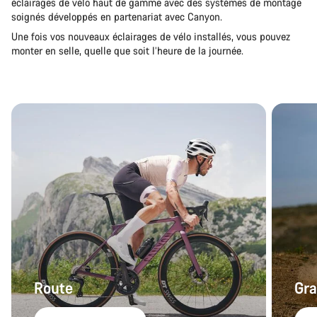
éclairages de vélo haut de gamme avec des systèmes de montage
soignés développés en partenariat avec Canyon.
Une fois vos nouveaux éclairages de vélo installés, vous pouvez
monter en selle, quelle que soit l’heure de la journée.
Route
Gra