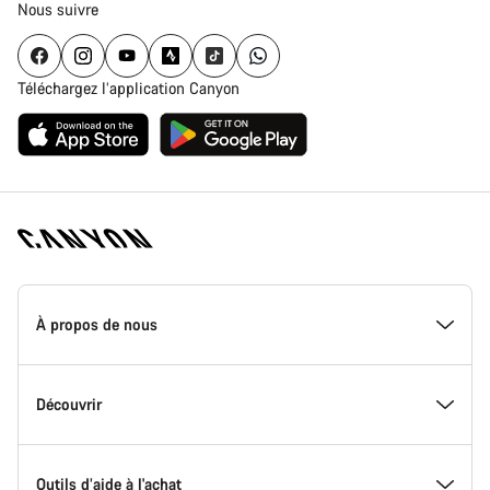
Nous suivre
Téléchargez l’application Canyon
Page
d'accueil
À propos de nous
Canyon
-
Pied
de
Inside Canyon
Découvrir
page
Canyon
L'innovation chez Canyon
Evénements
Outils d’aide à l'achat