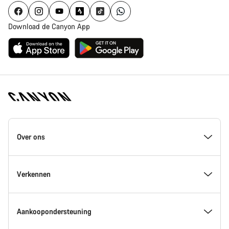
Download de Canyon App
Canyon
Homepage
Over ons
Footer
Inside Canyon
Verkennen
Innovatie bij Canyon
Evenementen
Aankoopondersteuning