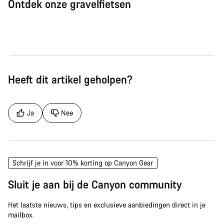
Ontdek onze gravelfietsen
Gravelfiets
Bik
Heeft dit artikel geholpen?
Ja
Nee
Schrijf je in voor 10% korting op Canyon Gear
Sluit je aan bij de Canyon community
Het laatste nieuws, tips en exclusieve aanbiedingen direct in je
mailbox.