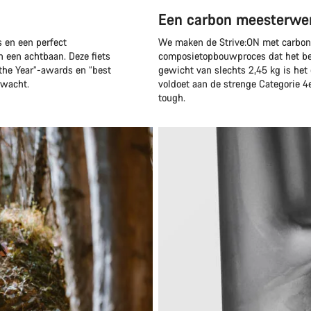
Een carbon meesterwe
s en een perfect
We maken de Strive:ON met carbonv
in een achtbaan. Deze fiets
composietopbouwproces dat het be
 the Year”-awards en “best
gewicht van slechts 2,45 kg is het c
e wacht.
voldoet aan de strenge Categorie 4e
tough.