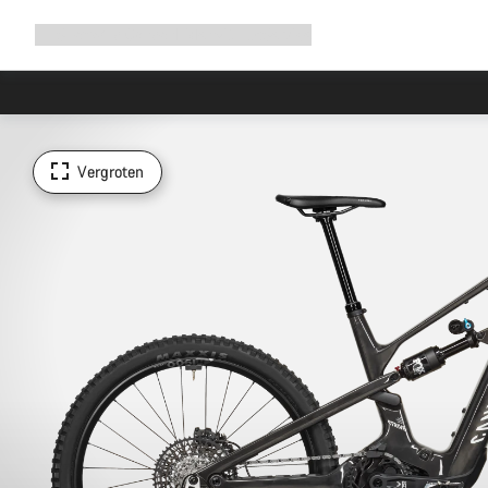
Navigatie
Shop
Why Canyon
Ride with us
Service
uitbreiden
Vergroten