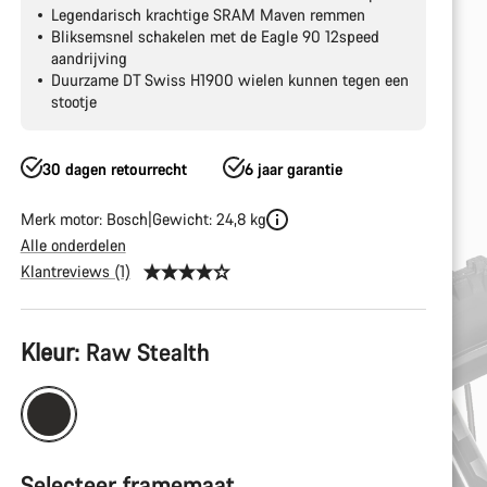
Legendarisch krachtige SRAM Maven remmen
Bliksemsnel schakelen met de Eagle 90 12speed
aandrijving
Duurzame DT Swiss H1900 wielen kunnen tegen een
stootje
30 dagen retourrecht
6 jaar garantie
Merk motor: Bosch
Gewicht: 24,8 kg
Alle onderdelen
Klantreviews (1)
Productconfiguratie
Kleur:
Raw Stealth
Selecteer framemaat