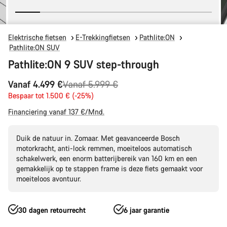
Elektrische fietsen
E-Trekkingfietsen
Pathlite:ON
Pathlite:ON SUV
Pathlite:ON 9 SUV step-through
Originele
Vanaf 4.499 €
Vanaf 5.999 €
Prijs
Bespaar tot 1.500 € (-25%)
Financiering vanaf 137 €/Mnd.
Duik de natuur in. Zomaar. Met geavanceerde Bosch
motorkracht, anti-lock remmen, moeiteloos automatisch
schakelwerk, een enorm batterijbereik van 160 km en een
gemakkelijk op te stappen frame is deze fiets gemaakt voor
moeiteloos avontuur.
30 dagen retourrecht
6 jaar garantie