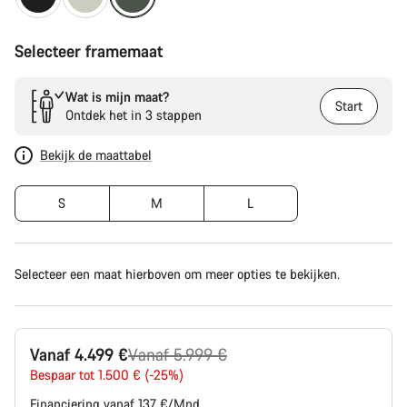
Selecteer framemaat
Wat is mijn maat?
Start
Ontdek het in 3 stappen
Bekijk de maattabel
S
M
L
Selecteer een maat hierboven om meer opties te bekijken.
Originele
Vanaf 4.499 €
Vanaf 5.999 €
Prijs
Bespaar tot 1.500 € (-25%)
Financiering vanaf 137 €/Mnd.