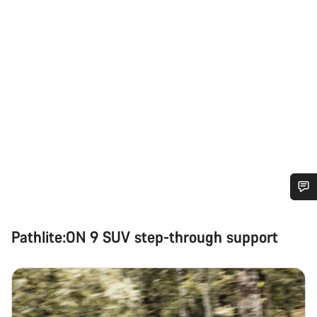
Heb je hulp nodig?
Pathlite:ON 9 SUV step-through support
Onze deskundige medewerkers helpen je graag bij al je
vragen.
Start Chat