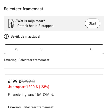
Selecteer framemaat
Wat is mijn maat?
Start
Ontdek het in 3 stappen
Bekijk de maattabel
XS
S
L
XL
Levering:
Selecteer
framemaat
Originele
6.199 €
7.999 €
Prijs
Je bespaart 1.800 € (-23%)
Financiering vanaf 164 €/Mnd.
Levering:
Selecteer
framemaat