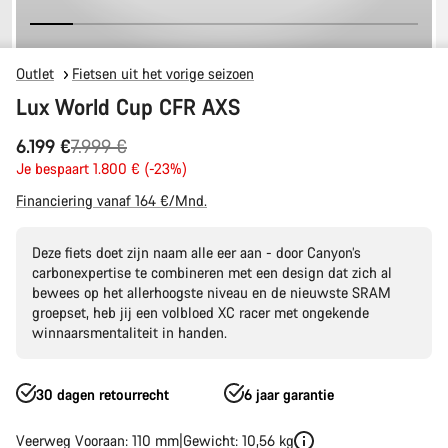
Outlet
Fietsen uit het vorige seizoen
Lux World Cup CFR AXS
Originele
6.199 €
7.999 €
Prijs
Je bespaart 1.800 € (-23%)
Financiering vanaf 164 €/Mnd.
Deze fiets doet zijn naam alle eer aan - door Canyon’s
carbonexpertise te combineren met een design dat zich al
bewees op het allerhoogste niveau en de nieuwste SRAM
groepset, heb jij een volbloed XC racer met ongekende
winnaarsmentaliteit in handen.
30 dagen retourrecht
6 jaar garantie
Veerweg Vooraan: 110 mm
Gewicht: 10,56 kg