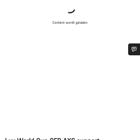
Content wordt geladen
Heb je hulp nodig?
Onze deskundige medewerkers helpen je graag bij al je
vragen.
Start Chat
Sluiten