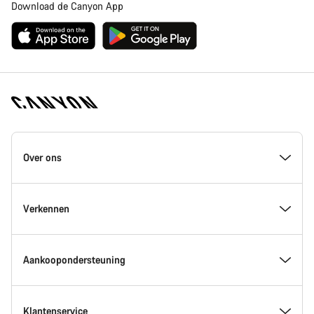
Download de Canyon App
Canyon
Homepage
Over ons
Footer
Inside Canyon
Verkennen
Innovatie bij Canyon
Evenementen
Aankoopondersteuning
Canyon Factory Racing
Zoek Canyon locaties
Vind jouw fiets
Klantenservice