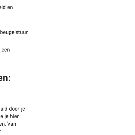
eid en
 beugelstuur
t een
en:
ld door je
e je hier
en. Van
.