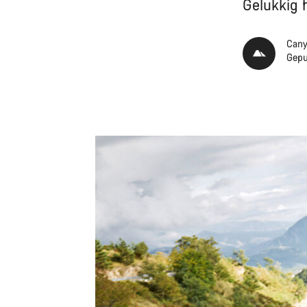
Gelukkig 
Cany
Gepu