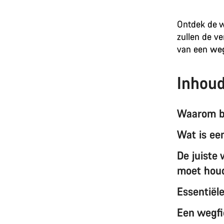
Ontdek de w
zullen de v
van een
weg
Inhou
Waarom b
Wat is ee
De juiste
moet hou
Essentiël
Een wegfi