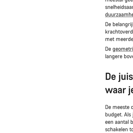
snelheidsaa
duurzaamhe
De belangri
krachtoverd
met meerde
De
geometri
langere bov
De jui
waar j
De meeste o
budget. Als 
een aantal 
schakelen to