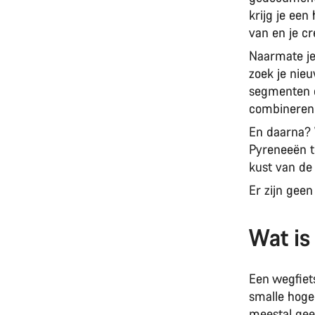
krijg je een
van en je cr
Naarmate je 
zoek je nie
segmenten of
combineren 
En daarna? 
Pyreneeën t
kust van de
Er zijn gee
Wat is
Een wegfiets
smalle hoge
meestal gee