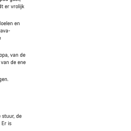
 er vrolijk
doelen en
rava-
e
opa, van de
s van de ene
ngen.
 stuur, de
Er is