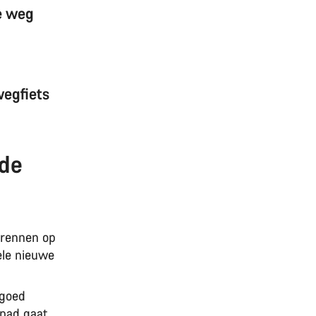
e weg
wegfiets
 de
elrennen op
ele nieuwe
goed
 pad gaat,