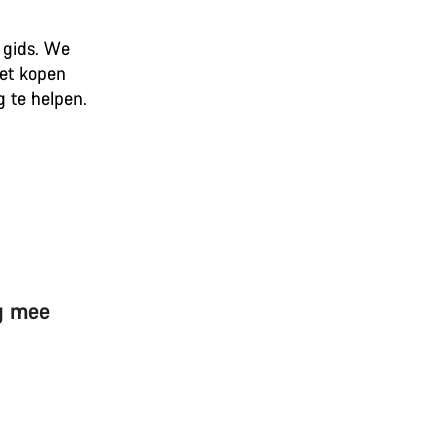
 gids. We
het kopen
 te helpen.
ng mee