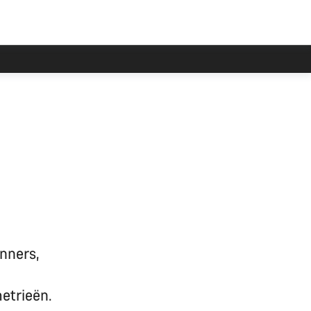
inners,
etrieën.