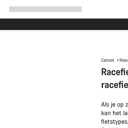
Navigatie
Shop
Why Canyon
Ride with us
Service
uitbreiden
Canyon
Nieu
Racefi
racefi
Als je op 
kan het la
fietstype