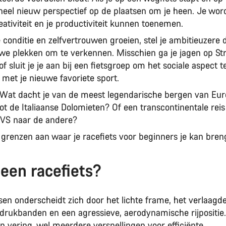
 heel nieuw perspectief op de plaatsen om je heen. Je wordt
eativiteit en je productiviteit kunnen toenemen.
conditie en zelfvertrouwen groeien, stel je ambitieuzere 
uwe plekken om te verkennen. Misschien ga je jagen op St
 sluit je je aan bij een fietsgroep om het sociale aspect t
met je nieuwe favoriete sport.
Wat dacht je van de meest legendarische bergen van Eur
ot de Italiaanse Dolomieten? Of een transcontinentale rei
 VS naar de andere?
n grenzen aan waar je racefiets voor beginners je kan bre
 een racefiets?
en onderscheidt zich door het lichte frame, het verlaagde
drukbanden en een agressieve, aerodynamische rijpositie. 
n vering, wel meerdere versnellingen voor efficiënte