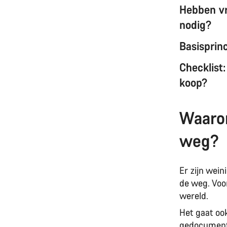
Hebben vr
nodig?
Basisprin
Checklist
koop?
Waaro
weg?
Er zijn wein
de weg. Voo
wereld.
Het gaat ook
gedocumente