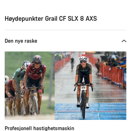
til
å
kjøpe
Høydepunkter Grail CF SLX 8 AXS
Den nye raske
Profesjonell hastighetsmaskin