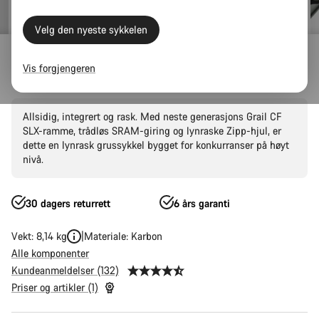
Velg den nyeste sykkelen
Outlet
Gravel
Vis forgjengeren
Grail CF SLX 8 AXS
Allsidig, integrert og rask. Med neste generasjons Grail CF
SLX-ramme, trådløs SRAM-giring og lynraske Zipp-hjul, er
dette en lynrask grussykkel bygget for konkurranser på høyt
nivå.
30 dagers returrett
6 års garanti
Vekt: 8,14 kg
Materiale: Karbon
Alle komponenter
Kundeanmeldelser (132)
Priser og artikler (1)