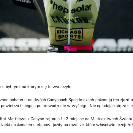
res był tym, na którym się to wydarzyło.
zone bohaterki na dwóch Canyonach Speedmaxach pokonują ten zjazd ni
 powietrza i sięgają po prowadzenie w wyścigu. Nie oglądając się za sie
i Kat Matthews z Canyon zajmują 1 i 2 miejsce na Mistrzostwach Świa
dzięki doskonałemu etapowi jazdy na rowerze, które właściwie przejeżd