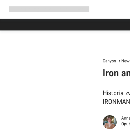
Rozwiń
Sklep
Dlaczego Canyon
Jedź z nami
Serwis
nawigację
Canyon
News
Iron a
Historia 
IRONMAN
Anna
Opub