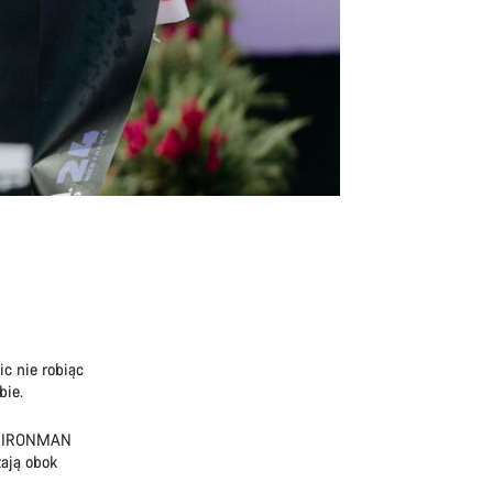
c nie robiąc
bie.
ta IRONMAN
żają obok