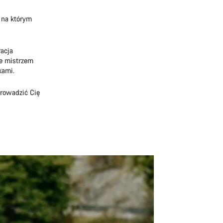
 na którym
acja
że mistrzem
kami.
prowadzić Cię