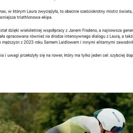
x, w którym Laura zwyciężyła, to obecnie sześciokrotny mistrz świata,
ocniejsza triathlonowa ekipa.
tał dzięki wieloletniej współpracy z Janem Frodeno, a najnowsza gener
ła opracowana również na drodze intensywnego dialogu z Laurą, a tak
n mężczyzn z 2023 roku Samem Laidlowem i innymi elitarnymi zawodni
ia i uwagi przełożyły się na rower, który ma tylko jeden cel: szybciej do