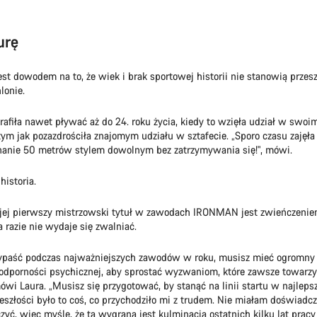
urę
est dowodem na to, że wiek i brak sportowej historii nie stanowią przes
lonie.
rafiła nawet pływać aż do 24. roku życia, kiedy to wzięła udział w swo
 tym jak pozazdrościła znajomym udziału w sztafecie. „Sporo czasu zajęła
nanie 50 metrów stylem dowolnym bez zatrzymywania się!", mówi.
historia.
 jej pierwszy mistrzowski tytuł w zawodach IRONMAN jest zwieńczenie
na razie nie wydaje się zwalniać.
ypaść podczas najważniejszych zawodów w roku, musisz mieć ogromny
 odporności psychicznej, aby sprostać wyzwaniom, które zawsze towarz
i Laura. „Musisz się przygotować, by stanąć na linii startu w najleps
eszłości było to coś, co przychodziło mi z trudem. Nie miałam doświadcz
yć, więc myślę, że ta wygrana jest kulminacją ostatnich kilku lat pracy 