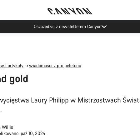
Wydarzenia Canyon
y i artykuły
wiadomości z pro peletonu
nd gold
zwycięstwa Laury Philipp w Mistrzostwach Świat
.
 Willis
likowano: paź 10, 2024