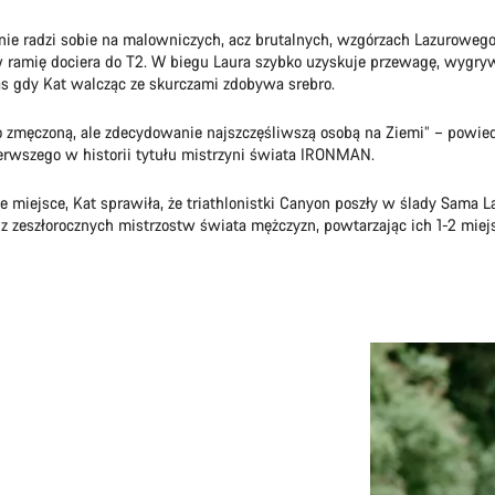
nie radzi sobie na malowniczych, acz brutalnych, wzgórzach Lazuroweg
 ramię dociera do T2. W biegu Laura szybko uzyskuje przewagę, wygryw
s gdy Kat walcząc ze skurczami zdobywa srebro.
 zmęczoną, ale zdecydowanie najszczęśliwszą osobą na Ziemi” – powied
ierwszego w historii tytułu mistrzyni świata IRONMAN.
e miejsce, Kat sprawiła, że triathlonistki Canyon poszły w ślady Sama L
 z zeszłorocznych mistrzostw świata mężczyzn, powtarzając ich 1-2 miej