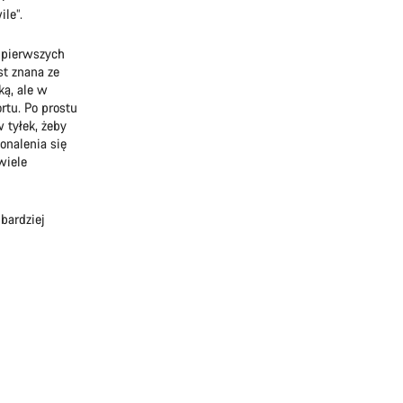
le”.
z pierwszych
st znana ze
ką, ale w
rtu. Po prostu
 tyłek, żeby
onalenia się
wiele
bardziej