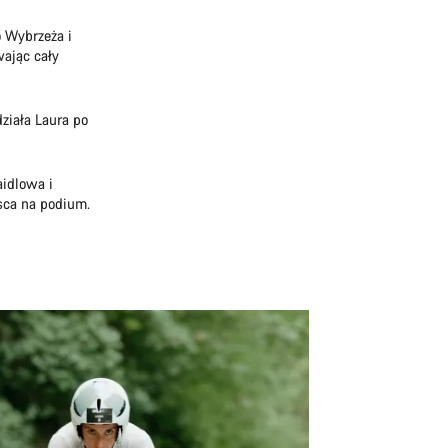
o Wybrzeża i
ając cały
ziała Laura po
aidlowa i
sca na podium.