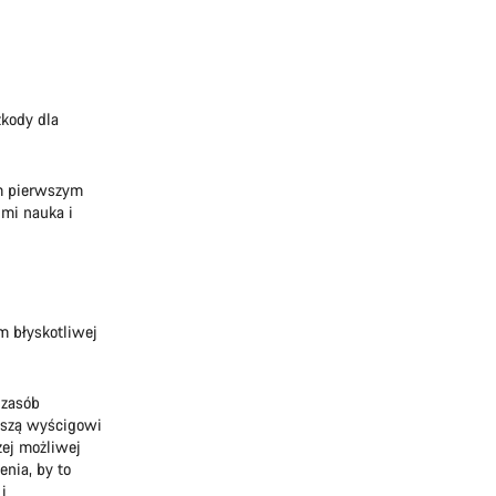
zkody dla
im pierwszym
 mi nauka i
m błyskotliwej
 zasób
yszą wyścigowi
zej możliwej
enia, by to
i