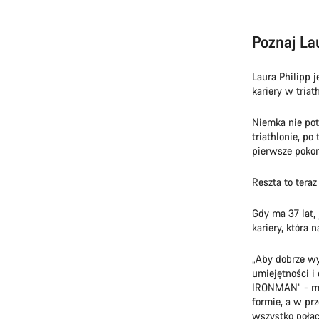
Poznaj La
Laura Philipp j
kariery w triath
Niemka nie pot
triathlonie, po
pierwsze poko
Reszta to teraz 
Gdy ma 37 lat,
kariery, która 
„Aby dobrze w
umiejętności i
IRONMAN” - mów
formie, a w prz
wszystko połącz