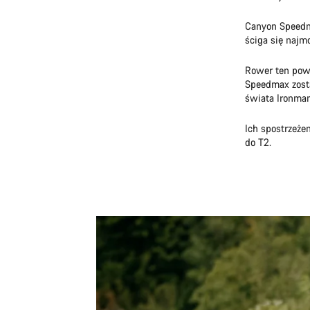
Canyon Speedma
ściga się najm
Rower ten pows
Speedmax zosta
świata Ironma
Ich spostrzeżen
do T2.