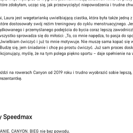
tóre zdobyłam, ucząc się, jak przezwyciężyć niepowodzenia i trudne chwi
, Laura jest wegetarianką uwielbiającą ciastka, która była także jedną 
, które dostosowały swój reżim treningowy do cyklu menstruacyjnego. Je
dkowanego i przemyślanego podejścia do bycia coraz lepszą zawodnicz
wszystko sprowadza się do miłości: „To, co mnie napędza, to pasja do spo
Uwielbiam ćwiczyć i już to mnie motywuje. Nie muszę sama kopać się w
. Budzę się, jem śniadanie i chcę po prostu ćwiczyć. Już sam proces dosk
akcjonujący, myślę, że na tym polega piękno sportu – daje spełnienie na 
jeździ na rowerach Canyon od 2019 roku i trudno wyobrazić sobie lepszą, 
rezentantkę.
zy Speedmax
NIE. CANYON. BIEG nie bez powodu.