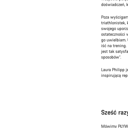
doświadczeń, k
Poza wyścigami
triathlonistek
swojego uporzą
ostateczności 
go uwielbiam. 
iść na trening
jest tak satysf
sposobów”.
Laura Philipp 
inspirującą rep
Sześć ra
Mówimy PŁYWA