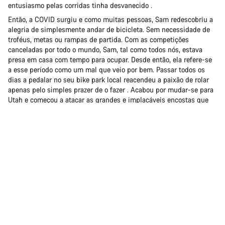
entusiasmo pelas corridas tinha desvanecido .
Então, a COVID surgiu e como muitas pessoas, Sam redescobriu a
alegria de simplesmente andar de bicicleta. Sem necessidade de
troféus, metas ou rampas de partida. Com as competições
canceladas por todo o mundo, Sam, tal como todos nós, estava
presa em casa com tempo para ocupar. Desde então, ela refere-se
a esse período como um mal que veio por bem. Passar todos os
dias a pedalar no seu bike park local reacendeu a paixão de rolar
apenas pelo simples prazer de o fazer . Acabou por mudar-se para
Utah e começou a atacar as grandes e implacáveis encostas que
têm sido o pano de fundo de fodo o filme freeride digno desse
nome.