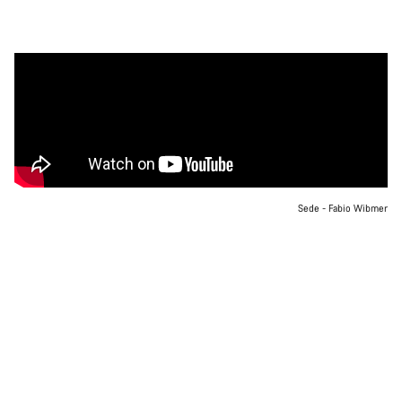
Sede - Fabio Wibmer
O Fabio é um dos mais talentosos e, muito provavelmente, o mais
reconhecível ciclista de montanha de sempre.
Pelas próprias classificações do YouTube, é o quarto atleta mais
visto do mundo e certamente o ciclista mais visto na maior
plataforma de partilha de vídeo do mundo.
Com mais de 400 vídeos da sua autoria, Fabio Wibmer não é
apenas um ciclista destemido—, é um verdadeiro estúdio de