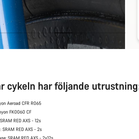
r cykeln har följande utrustning
yon Aeroad CFR R065
anyon FK0060 CF
: SRAM RED AXS - 12s
l: SRAM RED AXS - 2s
age: SRAM RED AXS - 2x12s