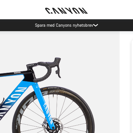
Spara med Canyons nyhetsbrev