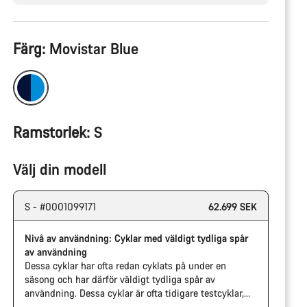
Produktkonfiguration
Färg:
Movistar Blue
Ramstorlek:
S
Välj din modell
S - #0001099171
62.699 SEK
Nivå av användning: Cyklar med väldigt tydliga spår
av användning
Dessa cyklar har ofta redan cyklats på under en
säsong och har därför väldigt tydliga spår av
användning. Dessa cyklar är ofta tidigare testcyklar,
cyklar från vårt eventutbud eller cyklar som varit på