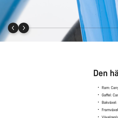
Den hä
Ram: Can
Gaffel: C
Bakväxel
Framväxe
Växelregl