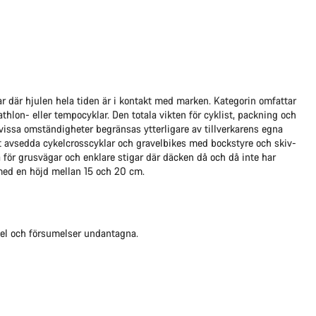
ar där hjulen hela tiden är i kontakt med marken. Kategorin omfattar
thlon- eller tempocyklar. Den totala vikten för cyklist, packning och
 vissa omständigheter begränsas ytterligare av tillverkarens egna
et avsedda cykelcrosscyklar och gravelbikes med bockstyre och skiv-
 för grusvägar och enklare stigar där däcken då och då inte har
med en höjd mellan 15 och 20 cm.
 Fel och försumelser undantagna.