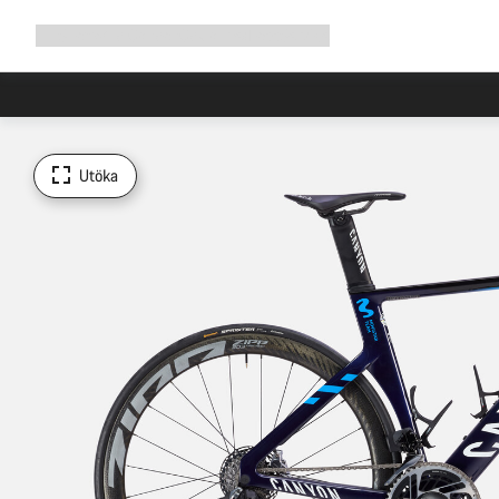
Utöka
Shop
Why Canyon
Cykla med oss
Service
navigering
Utöka