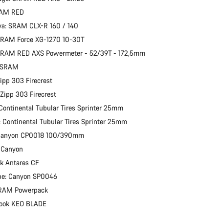
RAM RED
Behöver du hjälp?
va: SRAM CLX-R 160 / 140
 SRAM Force XG-1270 10-30T
Vår kundtjänst finns här redo att besvara dina 
SRAM RED AXS Powermeter - 52/39T - 172,5mm
: SRAM
Zipp 303 Firecrest
 Zipp 303 Firecrest
Continental Tubular Tires Sprinter 25mm
 Continental Tubular Tires Sprinter 25mm
 Canyon CP0018 100/390mm
: Canyon
ik Antares CF
pe: Canyon SP0046
 SRAM Powerpack
Look KEO BLADE