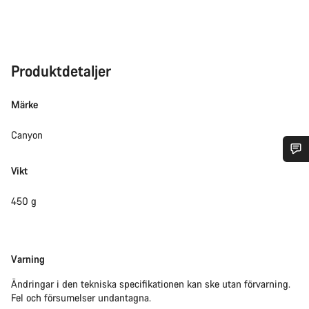
Produktdetaljer
Märke
Canyon
Vikt
Behöver du hjälp?
450 g
Vår kundtjänst finns här redo att besvara dina frågor om
allt från ändringar i din order till storleksfrågor på cyklar.
Friskrivning
Varning
Starta chatt
Ändringar i den tekniska specifikationen kan ske utan förvarning.
Fel och försumelser undantagna.
Stäng