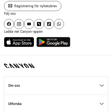
Registrering för nyhetsbrev
Följ oss
Ladda ner Canyon-appen
Canyon
hemsida
Om oss
fotnoter
Insidan av Canyon
Utforska