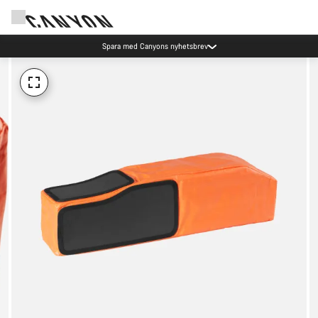
Spara med Canyons nyhetsbrev