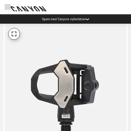
Spara med Canyons nyhetsbrev