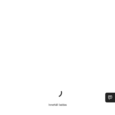
Innehåll laddas
Behöver du hjälp?