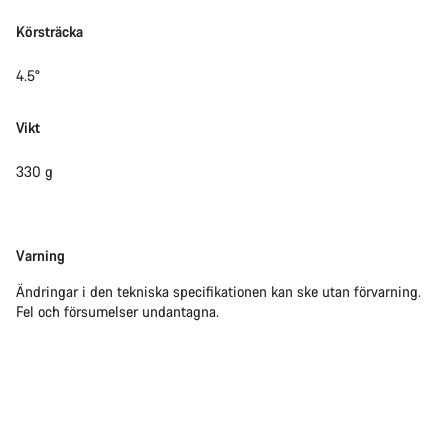
Körsträcka
4.5°
Vikt
330 g
Friskrivning
Varning
Ändringar i den tekniska specifikationen kan ske utan förvarning.
Fel och försumelser undantagna.