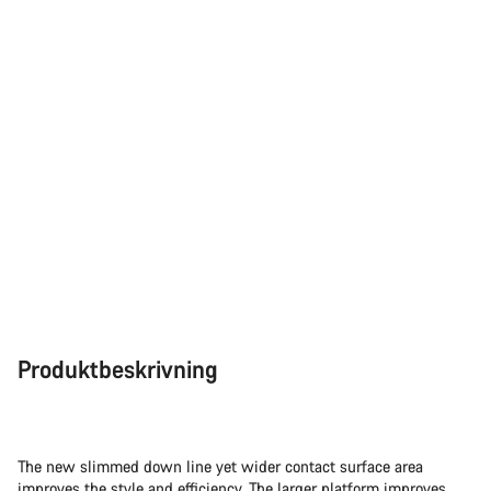
Vår kundtjänst finns här redo att besvara dina frågor om
allt från ändringar i din order till storleksfrågor på cyklar.
Starta chatt
Stäng
Produktbeskrivning
The new slimmed down line yet wider contact surface area
improves the style and efficiency. The larger platform improves