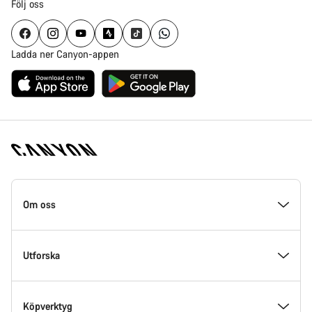
Följ oss
Ladda ner Canyon-appen
Canyon
hemsida
Om oss
fotnoter
Insidan av Canyon
Utforska
Innovation hos Canyon
Event
Köpverktyg