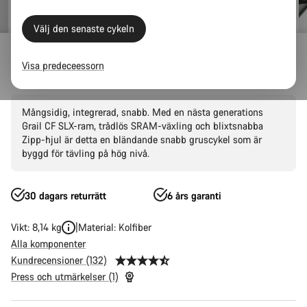
Välj den senaste cykeln
Outlet
Gravel
Visa predeceessorn
Grail CF SLX 8 AXS
Mångsidig, integrerad, snabb. Med en nästa generations
Grail CF SLX-ram, trådlös SRAM-växling och blixtsnabba
Zipp-hjul är detta en bländande snabb gruscykel som är
byggd för tävling på hög nivå.
30 dagars returrätt
6 års garanti
Vikt: 8,14 kg
Material: Kolfiber
Alla komponenter
Kundrecensioner (132)
Press och utmärkelser (1)