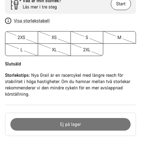
Vad är min storlek?
Start
Läs mer i tre steg
Visa storlekstabell
2XS
XS
S
M
L
XL
2XL
Slutsåld
Storlekstips:
Nya Grail är en racercykel med längre reach för
stabilitet i höga hastigheter. Om du hamnar mellan två storlekar
rekommenderar vi den mindre cykeln för en mer avslappnad
körställning.
Ej på lager
Anledningar