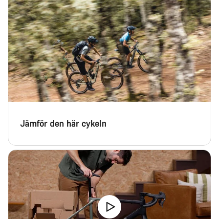
Behöver du hjälp?
Vår kundtjänst finns här redo att besvara dina frågor om
allt från ändringar i din order till storleksfrågor på cyklar.
Starta chatt
Stäng
Jämför den här cykeln