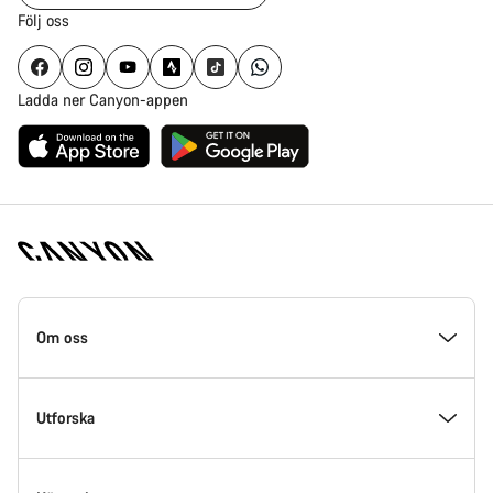
Följ oss
Ladda ner Canyon-appen
Canyon
hemsida
Om oss
fotnoter
Insidan av Canyon
Utforska