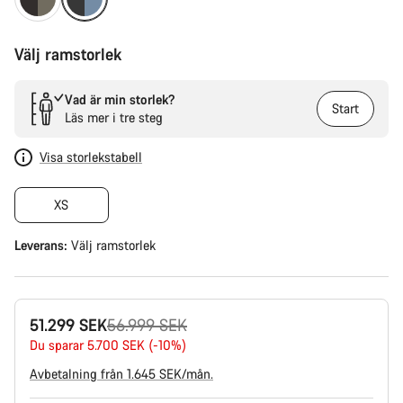
Välj ramstorlek
Vad är min storlek?
Start
Läs mer i tre steg
Visa storlekstabell
XS
Leverans:
Välj
ramstorlek
Originalpris
51.299 SEK
56.999 SEK
Du sparar 5.700 SEK (-10%)
Avbetalning från 1.645 SEK/mån.