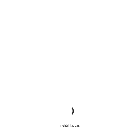
Behöver du hjälp?
Vår kundtjänst finns här redo att besvara dina frågor om
allt från ändringar i din order till storleksfrågor på cyklar.
Starta chatt
Stäng
Innehåll laddas