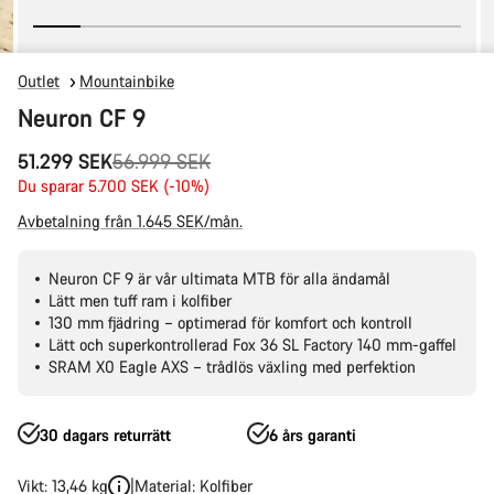
Outlet
Mountainbike
Neuron CF 9
Originalpris
51.299 SEK
56.999 SEK
Du sparar 5.700 SEK (-10%)
Avbetalning från 1.645 SEK/mån.
Neuron CF 9 är vår ultimata MTB för alla ändamål
Lätt men tuff ram i kolfiber
130 mm fjädring – optimerad för komfort och kontroll
Lätt och superkontrollerad Fox 36 SL Factory 140 mm-gaffel
SRAM X0 Eagle AXS – trådlös växling med perfektion
30 dagars returrätt
6 års garanti
Vikt: 13,46 kg
Material: Kolfiber