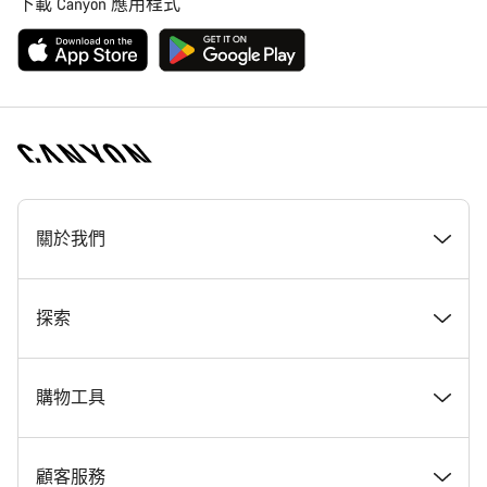
下載 Canyon 應用程式
[footer.linksList.title]
關於我們
獎勵
探索
Canyon 工作一覽
最新消息 & 故事
購物工具
Canyon 新聞室
提示與建議
尋找夢想中的 Canyon
顧客服務