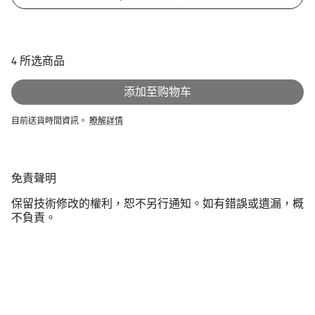
4
所选商品
添加至购物车
目前送貨時間資訊。
瞭解詳情
免
免責聲明
责
保留技術修改的權利，恕不另行通知。如有錯誤或遺漏，概
声
不負責。
明