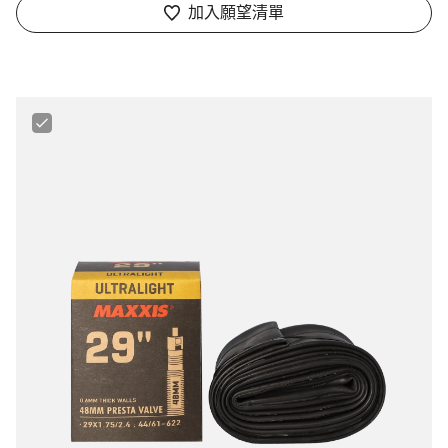
我們的顧客支援專員正等著回答您的問題。
加入願望清單
開始聊天
關閉
Maxxis
Ultralight
29"
1.75
-
2.4"
Tube
for
MTB