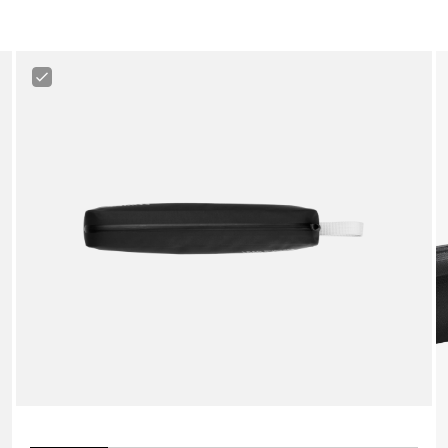
Canyon
LOAD
Trail
Tool
Pack