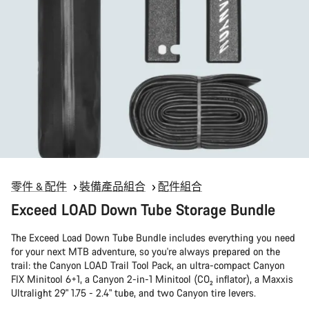
零件 & 配件
裝備產品組合
配件組合
Exceed LOAD Down Tube Storage Bundle
The Exceed Load Down Tube Bundle includes everything you need
for your next MTB adventure, so you're always prepared on the
trail: the Canyon LOAD Trail Tool Pack, an ultra-compact Canyon
FIX Minitool 6+1, a Canyon 2-in-1 Minitool (CO₂ inflator), a Maxxis
Ultralight 29" 1.75 - 2.4" tube, and two Canyon tire levers.