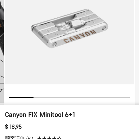
6+1
Canyon FIX Minitool 6+1
$ 18,95
顾客评价 (61)