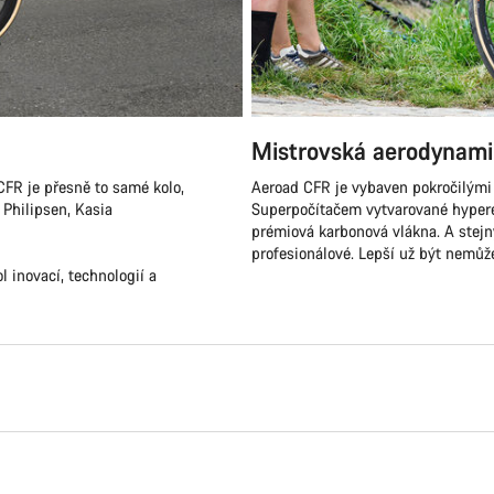
Mistrovská aerodynami
FR je přesně to samé kolo,
Aeroad CFR je vybaven pokročilými 
 Philipsen, Kasia
Superpočítačem vytvarované hyperef
prémiová karbonová vlákna. A stejný 
profesionálové. Lepší už být nemůž
 inovací, technologií a