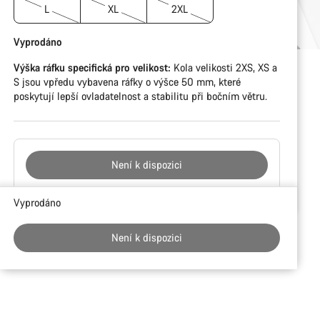
L
XL
2XL
Vyprodáno
Výška ráfku specifická pro velikost:
Kola velikosti 2XS, XS a
S jsou vpředu vybavena ráfky o výšce 50 mm, které
poskytují lepší ovladatelnost a stabilitu při bočním větru.
Není k dispozici
Důvody
Vyprodáno
ke
koupi
Není k dispozici