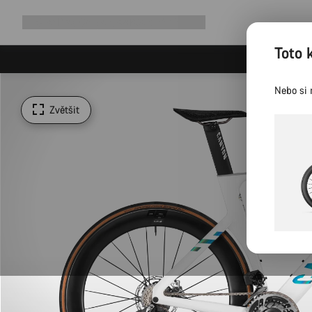
Rozbalit
Shop
Proč Canyon
Jezděte s námi
Služby
navigaci
Toto 
Nebo si 
Zvětšit