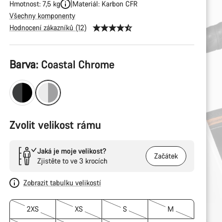
Hmotnost: 7,5 kg
Materiál: Karbon CFR
Všechny komponenty
Hodnocení zákazníků (12)
Konfigurace
Barva:
Coastal Chrome
produktu
Zvolit velikost rámu
Jaká je moje velikost?
Začátek
Zjistěte to ve 3 krocích
Zobrazit tabulku velikostí
2XS
XS
S
M