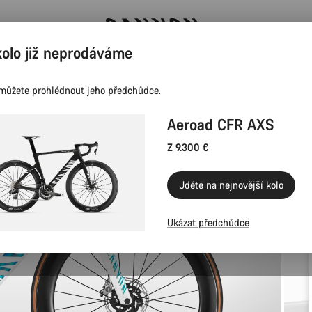
kolo již neprodáváme
Ušetřete s newsletterem Canyon
můžete prohlédnout jeho předchůdce.
Aeroad CFR AXS
Z 9.300 €
Jděte na nejnovější kolo
Ukázat předchůdce