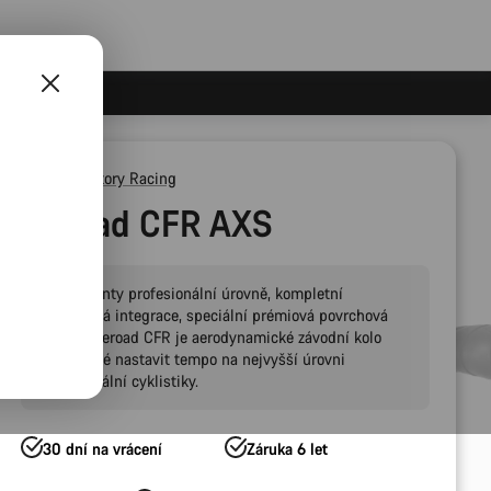
Canyon Factory Racing
Aeroad CFR AXS
Komponenty profesionální úrovně, kompletní
systémová integrace, speciální prémiová povrchová
úprava: Aeroad CFR je aerodynamické závodní kolo
připravené nastavit tempo na nejvyšší úrovni
profesionální cyklistiky.
30 dní na vrácení
Záruka 6 let