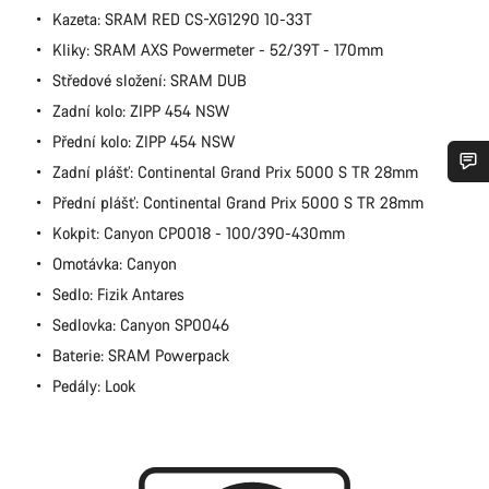
Kazeta: SRAM RED CS-XG1290 10-33T
Kliky: SRAM AXS Powermeter - 52/39T - 170mm
Středové složení: SRAM DUB
Zadní kolo: ZIPP 454 NSW
Přední kolo: ZIPP 454 NSW
Zadní plášť: Continental Grand Prix 5000 S TR 28mm
Potřebujete pomoc?
Přední plášť: Continental Grand Prix 5000 S TR 28mm
Kokpit: Canyon CP0018 - 100/390-430mm
Naši odborníci podpory zákazníků čekají, aby mohli
Omotávka: Canyon
odpovědět na vaše dotazy.
Sedlo: Fizik Antares
Sedlovka: Canyon SP0046
Začít chat
Baterie: SRAM Powerpack
Pedály: Look
Zavřít