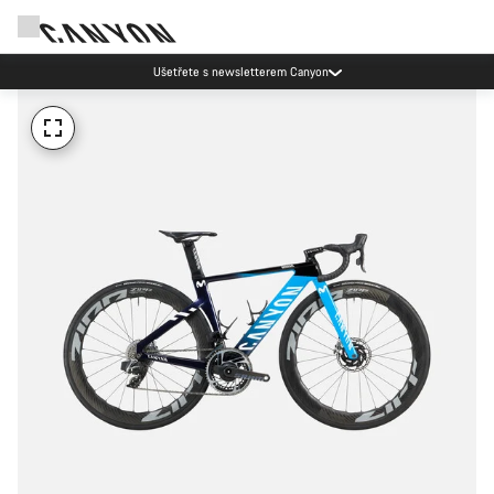
Ušetřete s newsletterem Canyon