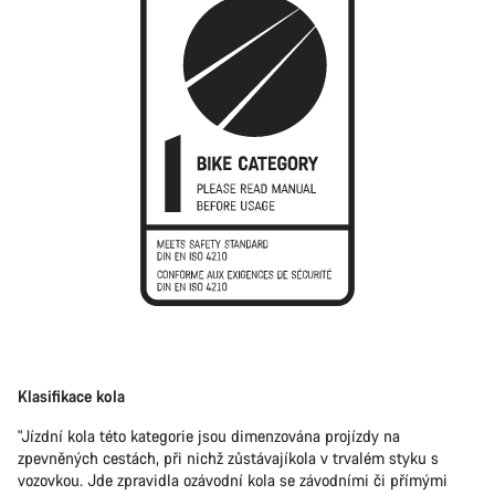
Klasifikace kola
"Jízdní kola této kategorie jsou dimenzována projízdy na
zpevněných cestách, při nichž zůstávajíkola v trvalém styku s
vozovkou. Jde zpravidla ozávodní kola se závodními či přímými