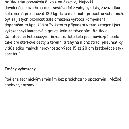
řídítky, triatlonovákola či kola na časovky. Nejvyšší
dovolenácelková hmotnost sestávající z váhy cyklisty, zavazadlaa
kola, nemá přesahovat 120 kg. Tato maximálnípřípustná váha může
být za jistých okolnostídále omezena výrobci komponent
doporučením kpoužívání.Zvláštním případem v této kategorii jsou
vykázanácyklocrosová a gravel kola se závodními řídítky a
Cantileverči kotoučovými brzdami. Tato kola jsou navíczpůsobilá
také pro štěrkové cesty a terénní dráhy,na nichž ztrácí pneumatiky
v důsledku malých nerovnostío výšce 15 až 20 cm krátkodobě styk
scestou."
Změny vyhrazeny
Podléhá technickým změnám bez předchozího upozornění. Možné
chyby vyhrazeny.