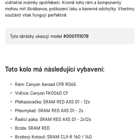
viditelné známky opotřebení. Kromě toho rám a komponenty
mohou mít škrábance, poškození laku a barevné odchylky. Všechny
součásti však fungují perfektně.
Tyto obrázky ukazují model
#0001111078
Toto kolo má následující vybavení:
Rám: Canyon Aeroad CFR R065
Vidlice: Canyon FK0060 CF
Přehazovačka: SRAM RED AXS D1 - 12s
Přesmykač: SRAM RED AXS D1 - 2s
Řadící páka: SRAM RED AXS D1 - 2x12s
Brzda: SRAM RED
Brzdový Kotouč: SRAM CLX-R 160 / 140