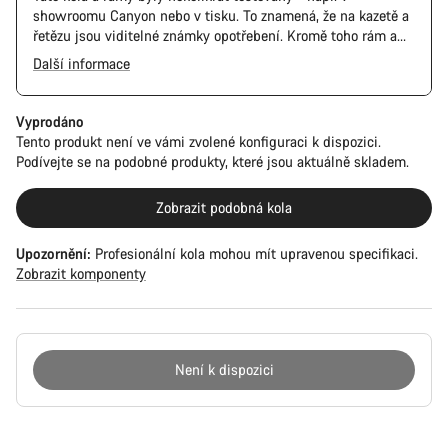
showroomu Canyon nebo v tisku. To znamená, že na kazetě a
řetězu jsou viditelné známky opotřebení. Kromě toho rám a
komponenty mohou mít škrábance, poškození laku a barevné
Další informace
odchylky. Všechny součásti však fungují perfektně.
Vyprodáno
Tento produkt není ve vámi zvolené konfiguraci k dispozici.
Podívejte se na podobné produkty, které jsou aktuálně skladem.
Zobrazit podobná kola
Upozornění:
Profesionální kola mohou mít upravenou specifikaci.
Zobrazit komponenty
Není k dispozici
Důvody
ke