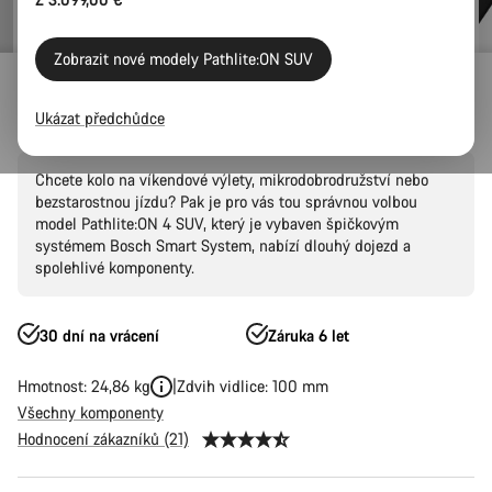
Zobrazit nové modely Pathlite:ON SUV
Elektrokola
E-trekking
Pathlite:ON
Pathlite:ON SUV
Pathlite:ON 4 SUV
Ukázat předchůdce
Chcete kolo na víkendové výlety, mikrodobrodružství nebo
bezstarostnou jízdu? Pak je pro vás tou správnou volbou
model Pathlite:ON 4 SUV, který je vybaven špičkovým
systémem Bosch Smart System, nabízí dlouhý dojezd a
spolehlivé komponenty.
30 dní na vrácení
Záruka 6 let
Hmotnost: 24,86 kg
Zdvih vidlice: 100 mm
Všechny komponenty
Hodnocení zákazníků (21)