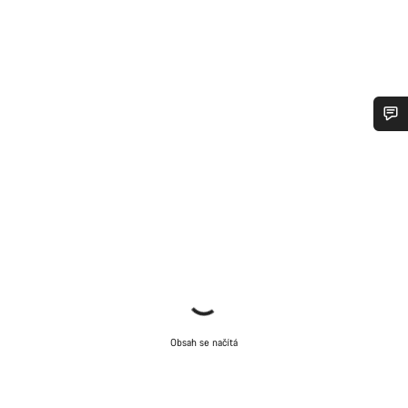
Potřebujete pomoc?
Naši odborníci podpory zákazníků čekají, aby mohli
odpovědět na vaše dotazy.
Začít chat
Zavřít
Obsah se načítá