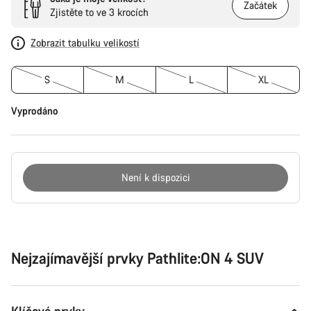
Začátek
Zjistěte to ve 3 krocích
Zobrazit tabulku velikostí
S
M
L
XL
Vyprodáno
Není k dispozici
Důvody
ke
koupi
Nejzajímavější prvky Pathlite:ON 4 SUV