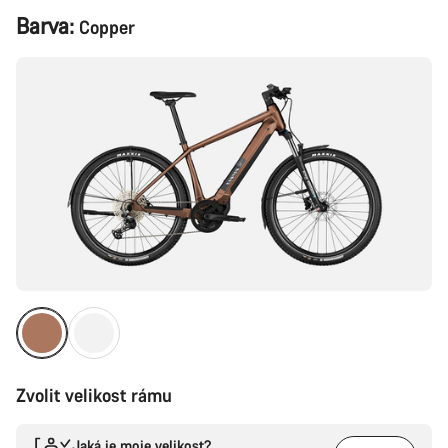
Konfigurace
Barva:
Copper
produktu
Zvolit velikost rámu
Jaká je moje velikost?