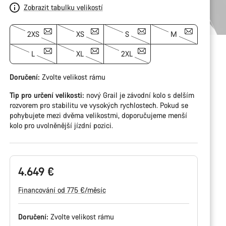
Zobrazit tabulku velikostí
2XS
XS
S
M
L
XL
2XL
Doručení:
Zvolte
velikost rámu
Tip pro určení velikosti:
nový Grail je závodní kolo s delším
rozvorem pro stabilitu ve vysokých rychlostech. Pokud se
pohybujete mezi dvěma velikostmi, doporučujeme menší
kolo pro uvolněnější jízdní pozici.
4.649 €
Financování od 775 €/měsíc
Doručení:
Zvolte
velikost rámu