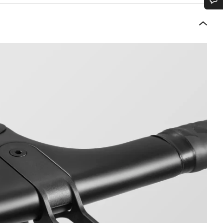
bujete pomoc?
rníci podpory zákazníků čekají, aby mohli odpovědět na vaše dotazy.
Začít chat
Zavřít