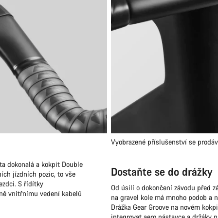
Vyobrazené příslušenství se prodá
ta dokonalá a kokpit Double
Dostaňte se do drážky
ch jízdních pozic, to vše
zdci. S řídítky
Od úsilí o dokončení závodu před z
ně vnitřnímu vedení kabelů
na gravel kole má mnoho podob a ne
Drážka Gear Groove na novém kokpi
integrovat aero nástavce a držáky na