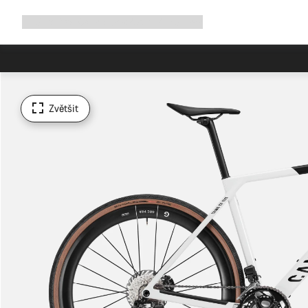
Rozbalit
Shop
Proč Canyon
Jezděte s námi
Služby
navigaci
Zvětšit