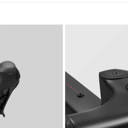
Potře
Naši odbo