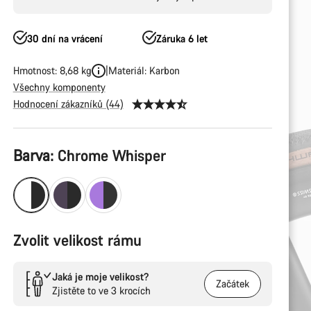
30 dní na vrácení
Záruka 6 let
Hmotnost: 8,68 kg
Materiál: Karbon
Všechny komponenty
Hodnocení zákazníků (44)
Konfigurace
Barva:
Chrome Whisper
produktu
Zvolit velikost rámu
Jaká je moje velikost?
Začátek
Zjistěte to ve 3 krocích