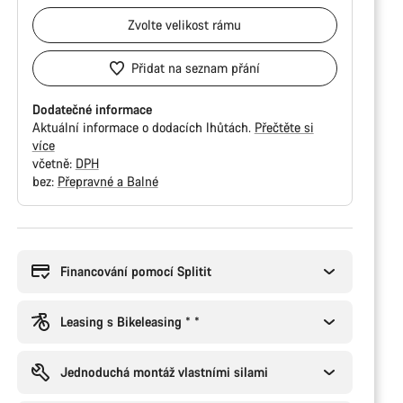
Zvolte
velikost rámu
Přidat na seznam přání
Dodatečné informace
Aktuální informace o dodacích lhůtách.
Přečtěte si
více
včetně:
DPH
bez:
Přepravné a Balné
Důvody
ke
koupi
Financování pomocí Splitit
Leasing s Bikeleasing * *
Jednoduchá montáž vlastními silami