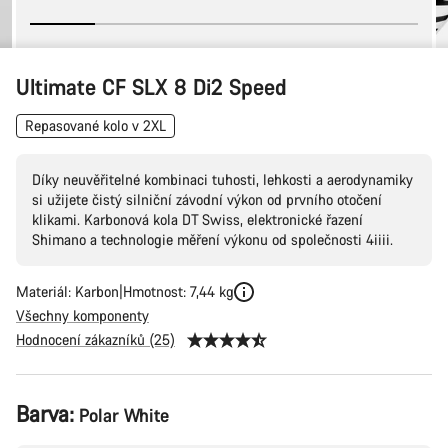
Ultimate CF SLX 8 Di2 Speed
Repasované kolo v 2XL
Díky neuvěřitelné kombinaci tuhosti, lehkosti a aerodynamiky
si užijete čistý silniční závodní výkon od prvního otočení
klikami. Karbonová kola DT Swiss, elektronické řazení
Shimano a technologie měření výkonu od společnosti 4iiii.
Materiál: Karbon
Hmotnost: 7,44 kg
Všechny komponenty
Hodnocení zákazníků (25)
Konfigurace
Barva:
Polar White
produktu