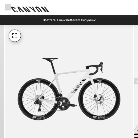
Ušetřete s newsletterem Canyon