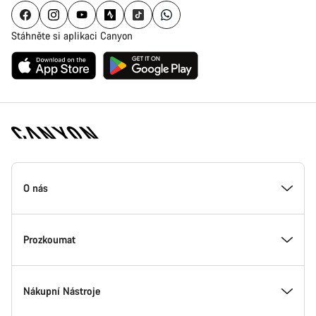
Stáhněte si aplikaci Canyon
Zápatí
stránky
O nás
Canyon
Uvnitř Canyonu
Prozkoumat
Inovace v Canyonu
Akce
Nákupní Nástroje