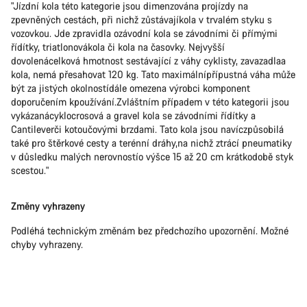
"Jízdní kola této kategorie jsou dimenzována projízdy na
zpevněných cestách, při nichž zůstávajíkola v trvalém styku s
vozovkou. Jde zpravidla ozávodní kola se závodními či přímými
řídítky, triatlonovákola či kola na časovky. Nejvyšší
dovolenácelková hmotnost sestávající z váhy cyklisty, zavazadlaa
kola, nemá přesahovat 120 kg. Tato maximálnípřípustná váha může
být za jistých okolnostídále omezena výrobci komponent
doporučením kpoužívání.Zvláštním případem v této kategorii jsou
vykázanácyklocrosová a gravel kola se závodními řídítky a
Cantileverči kotoučovými brzdami. Tato kola jsou navíczpůsobilá
také pro štěrkové cesty a terénní dráhy,na nichž ztrácí pneumatiky
v důsledku malých nerovnostío výšce 15 až 20 cm krátkodobě styk
scestou."
Změny vyhrazeny
Podléhá technickým změnám bez předchozího upozornění. Možné
chyby vyhrazeny.