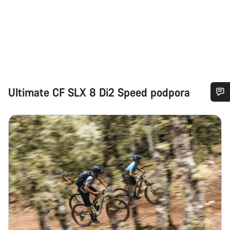
Ultimate CF SLX 8 Di2 Speed podpora
Potřebujete pomoc?
Naši odborníci podpory zákazníků čekají, aby mohli
odpovědět na vaše dotazy.
Začít chat
Zavřít