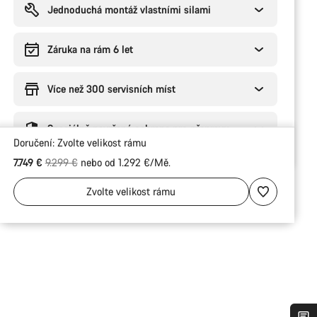
Jednoduchá montáž vlastními silami
Záruka na rám 6 let
Více než 300 servisních míst
Speciálně navržená ochrana pro přepravu
Doručení:
Zvolte
velikost rámu
Původní cena
7.749 €
9.299 €
nebo od 1.292 €/Mě.
Zvolte
velikost rámu