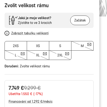
Zvolit velikost rámu
Jaká je moje velikost?
Začátek
Zjistěte to ve 3 krocích
Zobrazit tabulku velikostí
2XS
XS
S
M
L
XL
2XL
Doručení:
Zvolte
velikost rámu
Původní
7.749 €
9.299 €
cena
Ušetříte 1.550 € (-17%)
Financování od 1.292 €/měsíc