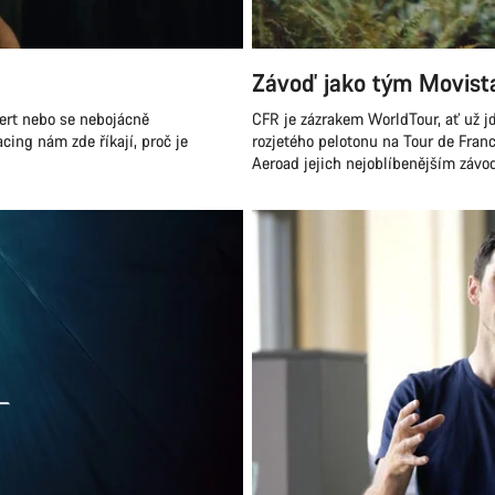
Závoď jako tým Movist
gert nebo se nebojácně
CFR je zázrakem WorldTour, ať už jde
ng nám zde říkají, proč je
rozjetého pelotonu na Tour de Fran
Aeroad jejich nejoblíbenějším závo