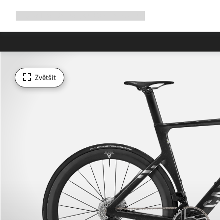
Rozbalit
Shop
Proč Canyon
Jezděte s námi
Služby
navigaci
Zvětšit