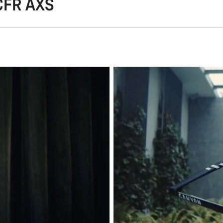
 CFR AXS
Potře
Naši odbo