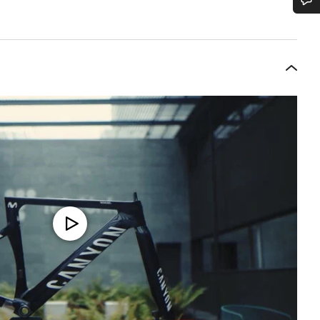
bujete pomoc?
rníci podpory zákazníků čekají, aby mohli odpovědět na vaše dotazy.
Začít chat
Zavřít