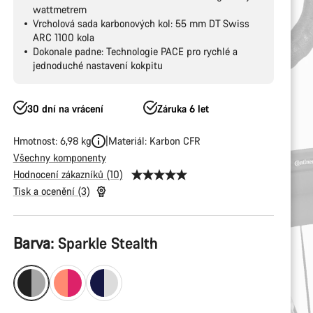
wattmetrem
Vrcholová sada karbonových kol: 55 mm DT Swiss
ARC 1100 kola
Dokonale padne: Technologie PACE pro rychlé a
jednoduché nastavení kokpitu
30 dní na vrácení
Záruka 6 let
Hmotnost: 6,98 kg
Materiál: Karbon CFR
Všechny komponenty
Hodnocení zákazníků (10)
Tisk a ocenění (3)
Konfigurace
Barva:
Sparkle Stealth
produktu