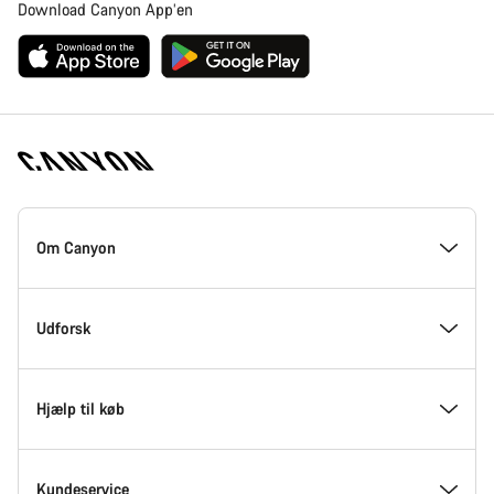
Download Canyon App’en
Canyon
Hjemmeside
Om Canyon
Footer
Kom med indenfor hos Canyon
Udforsk
Innovation hos Canyon
Events
Hjælp til køb
Canyon Factory Racing
Find Canyon lokationer
Modelfinder
Kundeservice