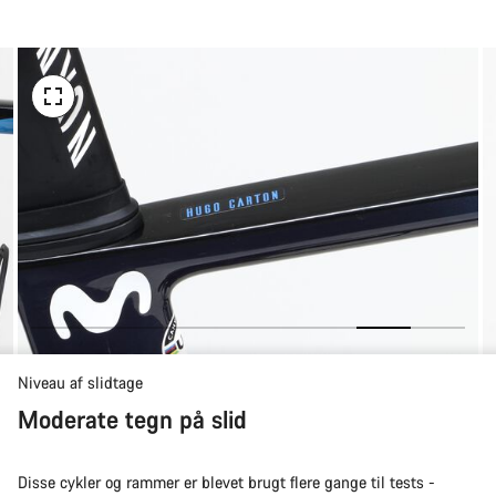
til
at
købe
Niveau af slidtage
Moderate tegn på slid
Disse cykler og rammer er blevet brugt flere gange til tests -