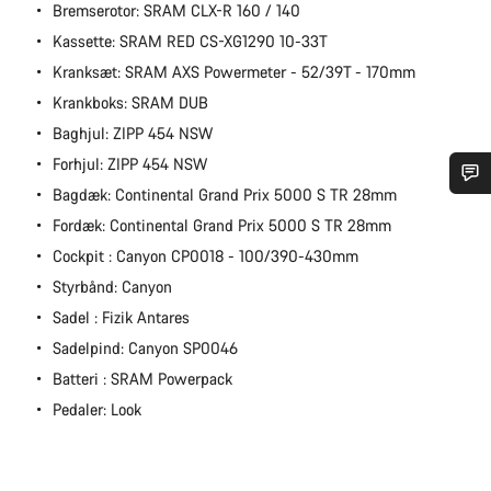
Bremserotor: SRAM CLX-R 160 / 140
Kassette: SRAM RED CS-XG1290 10-33T
Kranksæt: SRAM AXS Powermeter - 52/39T - 170mm
Krankboks: SRAM DUB
Baghjul: ZIPP 454 NSW
Forhjul: ZIPP 454 NSW
Bagdæk: Continental Grand Prix 5000 S TR 28mm
Har du brug for hjælp?
Fordæk: Continental Grand Prix 5000 S TR 28mm
Cockpit : Canyon CP0018 - 100/390-430mm
Vores kundeserviceeksperter står klar til at besvare dine
Styrbånd: Canyon
spørgsmål.
Sadel : Fizik Antares
Sadelpind: Canyon SP0046
Begynd chat
Batteri : SRAM Powerpack
Pedaler: Look
Luk