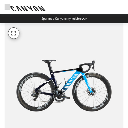
Spar med Canyons nyhedsbrev