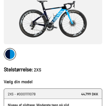
Stelstørrelse:
2XS
Vælg din model
2XS - #0001111078
44.799 DKK
Niveau af slidtage: Moderate tegn på slid