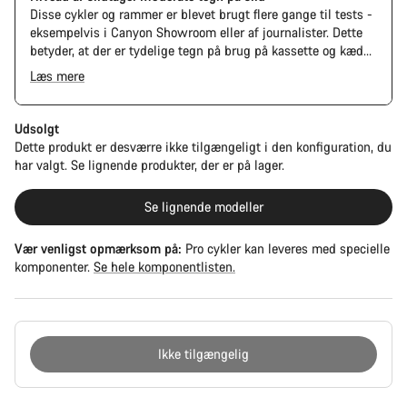
Disse cykler og rammer er blevet brugt flere gange til tests -
eksempelvis i Canyon Showroom eller af journalister. Dette
betyder, at der er tydelige tegn på brug på kassette og kæde.
Yderligere kan ramme og komponenter have ridser, lakskader
Læs mere
eller farveafvigelser. Dog fungerer alle dele perfekt.
Udsolgt
Dette produkt er desværre ikke tilgængeligt i den konfiguration, du
har valgt. Se lignende produkter, der er på lager.
Se lignende modeller
Vær venligst opmærksom på:
Pro cykler kan leveres med specielle
komponenter.
Se hele komponentlisten.
Ikke tilgængelig
Grunde