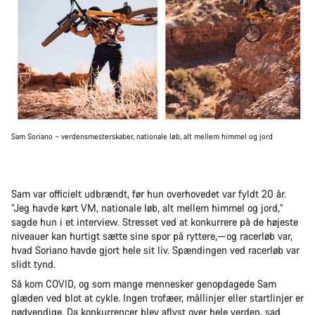
Sam Soriano – verdensmesterskaber, nationale løb, alt mellem himmel og jord
Sam var officielt udbrændt, før hun overhovedet var fyldt 20 år.
"Jeg havde kørt VM, nationale løb, alt mellem himmel og jord,"
sagde hun i et interview. Stresset ved at konkurrere på de højeste
niveauer kan hurtigt sætte sine spor på ryttere,—og racerløb var,
hvad Soriano havde gjort hele sit liv. Spændingen ved racerløb var
slidt tynd.
Så kom COVID, og som mange mennesker genopdagede Sam
glæden ved blot at cykle. Ingen trofæer, mållinjer eller startlinjer er
nødvendige. Da konkurrencer blev aflyst over hele verden, sad