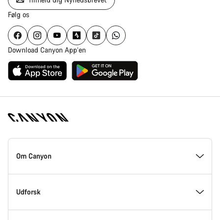
Følg os
Download Canyon App’en
Canyon
Hjemmeside
Om Canyon
Footer
Kom med indenfor hos Canyon
Udforsk