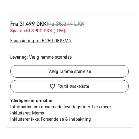
Original
Fra 31.499 DKK
Fra 35.399 DKK
pris
Spar op til 3.900 DKK (-11%)
Finansiering fra 5.250 DKK/Må.
Levering:
Vælg
ramme størrelse
Vælg
ramme størrelse
Føj til ønskeliste
Yderligere information
Information om nuværende leveringstider.
Læs mere
Inkluderet:
Moms
Inkluderer ikke:
Forsendelse & indpakning
Grunde