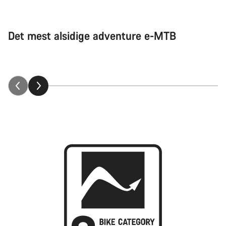
Det mest alsidige adventure e-MTB
Neuron:ON forklaret