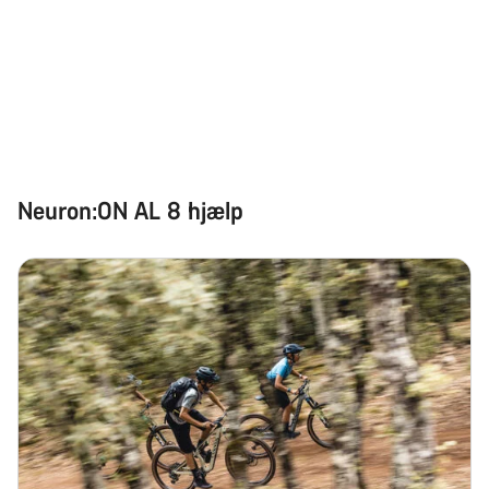
Har du brug for hjælp?
Vores kundeserviceeksperter står klar til at besvare dine
spørgsmål.
Begynd chat
Neuron:ON AL 8 hjælp
Luk