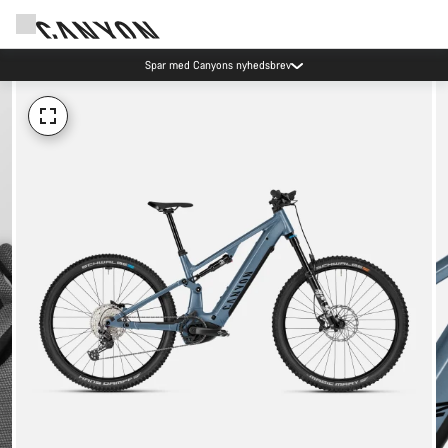
Spar med Canyons nyhedsbrev