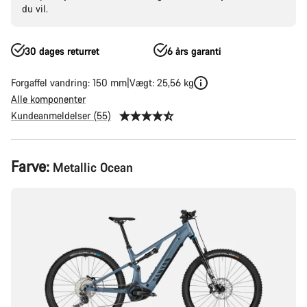
du vil.
30 dages returret
6 års garanti
Forgaffel vandring: 150 mm
Vægt: 25,56 kg
Alle komponenter
Kundeanmeldelser (55)
Produktkonfiguration
Farve:
Metallic Ocean