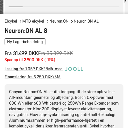
Elcykel
MTB elcykel
Neuron:ON
Neuron:ON AL
Neuron:ON AL 8
Ny Lagerbeholdning
Original
Fra 31.499 DKK
Fra 35.399 DKK
pris
Spar op til 3.900 DKK (-11%)
Leasing fra 1.059 DKK*/Må. med
Finansiering fra 5.250 DKK/Må.
Canyon Neuron:ON AL er din indgang til de store oplevelser.
All-mountain geometri og affjedring. Bosch CX-power med
800 Wh eller 600 Wh batteri og 250Wh Range Extender som
ekstraudstyr. Kiox 300 displayet leverer aktivitetssporing,
navigation, Flow app-synkronisering og anti-theft-teknologi.
Aluminiumsrammen er high-performance-hjertet i en
komplet cykel, der sikrer fremragende værdi. Cykel hvorhen