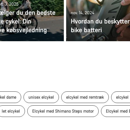
kt. 3, 2025
ælger du den bedste
nov. 14, 2024
ke cykel: Din
Hvordan du beskytter 
ve købsvejledning
bike batteri
ykel dame
unisex elcykel
elcykel med remtræk
elcykel
let elcykel
Elcykel med Shimano Steps motor
Elcykel med 