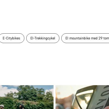
E-Citybikes
El-Trekkingcykel
El mountainbike med 29 to