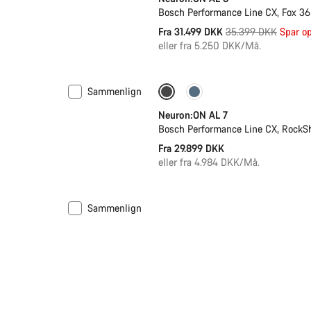
Bosch Performance Line CX, Fox 3
Original
Fra 31.499 DKK
35.399 DKK
Spar op
pris
eller fra 5.250 DKK/Må.
Sammenlign
Kommer snart
Neuron:ON AL 7
Bosch Performance Line CX, RockSh
Fra 29.899 DKK
eller fra 4.984 DKK/Må.
Sammenlign