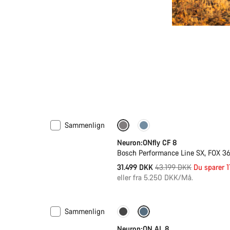
Sammenlign
-27%
Neuron:ONfly CF 8
Bosch Performance Line SX, FOX 36
Original
31.499 DKK
43.199 DKK
Du sparer 
pris
eller fra 5.250 DKK/Må.
Sammenlign
-11%
Cykel fra en tidligere 
Neuron:ON AL 8