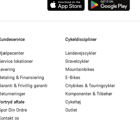
Kundeservice
Cykeldiscipliner
Hjælpecenter
Landevejscykler
Service lokationer
Gravelcykler
Levering
Mountainbikes
Betaling & Finansiering
E-Bikes
Garanti & Frivillig garanti
Citybikes & Touringcykler
Returneringer
Komponenter & Tilbehør
Fortryd aftale
Cykeltøj
Spor Din Ordre
Outlet
Kontakt os