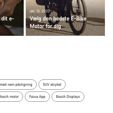
okt. 13, 2020
dit e-
Vælg den bedste E-Bike
Motor for dig
 med nem påstigning
SUV elcykel
Bosch motor
Fazua App
Bosch Displays