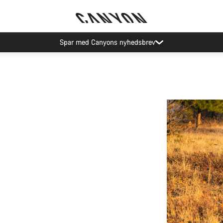
Spar med Canyons nyhedsbrev