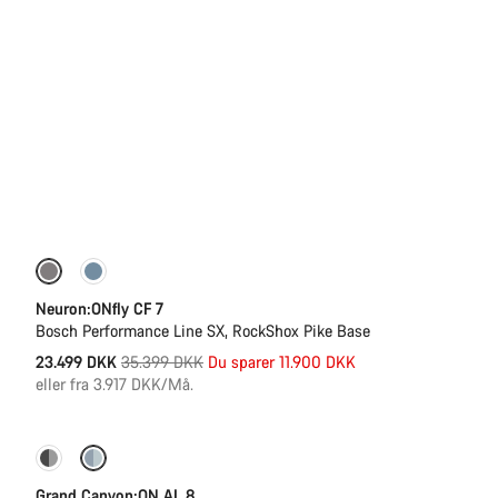
Kun tilgængelig i L | XL
-34%
Neuron:ONfly CF 7
Bosch Performance Line SX, RockShox Pike Base
Original
23.499 DKK
35.399 DKK
Du sparer 11.900 DKK
pris
eller fra 3.917 DKK/Må.
Dropperpost
Grand Canyon:ON AL 8