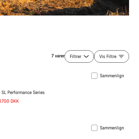
7 varer
Filtrer
Vis Filtre
Sammenlign
 SL Performance Series
11.700 DKK
Sammenlign
sæson