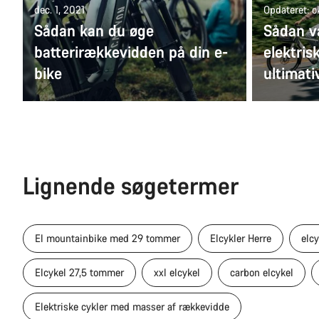
dec. 1, 2021
Opdateret: o
Sådan kan du øge
Sådan v
batterirækkevidden på din e-
elektris
bike
ultimati
Lignende søgetermer
El mountainbike med 29 tommer
Elcykler Herre
elc
Elcykel 27,5 tommer
xxl elcykel
carbon elcykel
Elektriske cykler med masser af rækkevidde