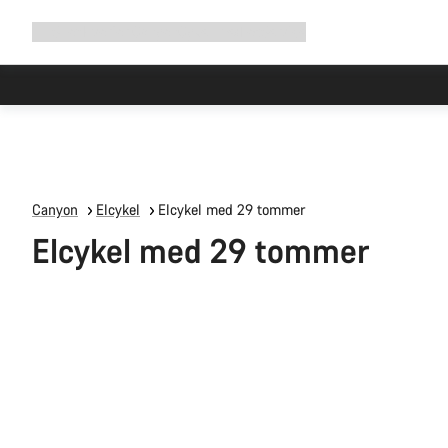
Udvid
Shop
Hvorfor Canyon
Cykel med os
Service
navigation
Canyon
Elcykel
Elcykel med 29 tommer
Elcykel med 29 tommer