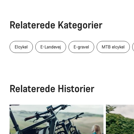
Relaterede Kategorier
Elcykel
E-Landevej
E-gravel
MTB elcykel
Relaterede Historier