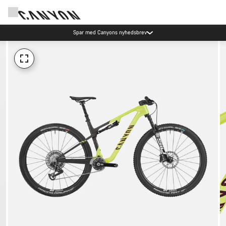
Spar med Canyons nyhedsbrev