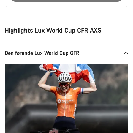
Grunde
til
at
købe
Highlights Lux World Cup CFR AXS
Den førende Lux World Cup CFR