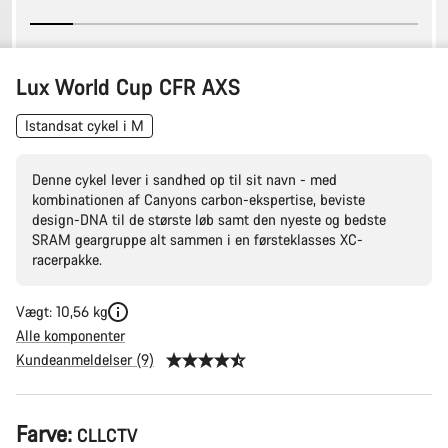
Lux World Cup CFR AXS
Istandsat cykel i M
Denne cykel lever i sandhed op til sit navn - med
kombinationen af Canyons carbon-ekspertise, beviste
design-DNA til de største løb samt den nyeste og bedste
SRAM geargruppe alt sammen i en førsteklasses XC-
racerpakke.
Vægt: 10,56 kg
Alle komponenter
Kundeanmeldelser (9)
Produktkonfiguration
Farve:
CLLCTV