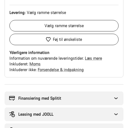
Levering:
Vælg
ramme størrelse
Vælg
ramme størrelse
Føj til ønskeliste
Yderligere information
Information om nuværende leveringstider.
Læs mere
Inkluderet:
Moms
Inkluderer ikke:
Forsendelse & indpakning
Grunde
til
at
Finansiering med Splitit
købe
Leasing med JOOLL