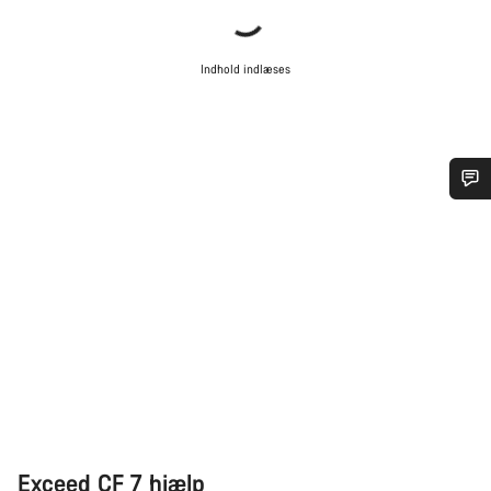
Indhold indlæses
Har du brug for hjælp?
Vores kundeserviceeksperter står klar til at besvare dine
spørgsmål.
Begynd chat
Luk
Exceed CF 7 hjælp