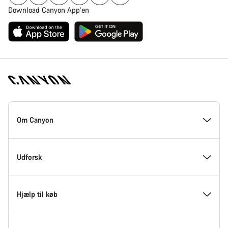
Download Canyon App’en
Canyon
Hjemmeside
Om Canyon
Footer
Kom med indenfor hos Canyon
Udforsk
Innovation hos Canyon
Events
Hjælp til køb