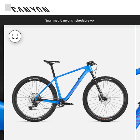
Spar med Canyons nyhedsbrev