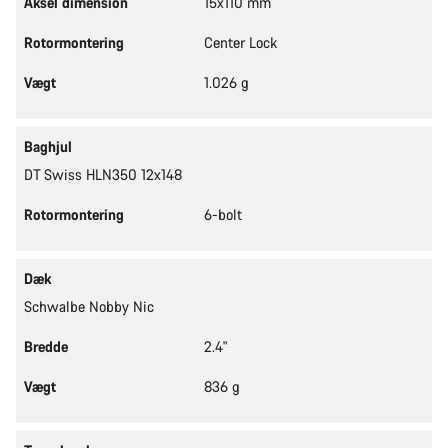
Aksel dimension
15x110 mm
Rotormontering
Center Lock
Vægt
1.026 g
Baghjul
DT Swiss HLN350 12x148
Rotormontering
6-bolt
Dæk
Schwalbe Nobby Nic
Bredde
2.4"
Vægt
836 g