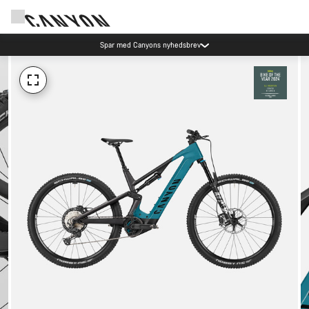
Spar med Canyons nyhedsbrev