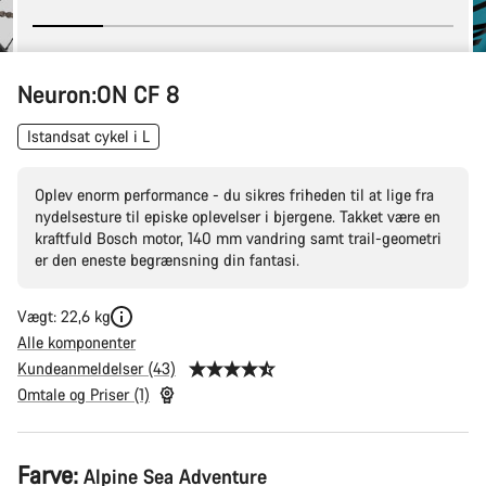
Neuron:ON CF 8
Istandsat cykel i L
Oplev enorm performance - du sikres friheden til at lige fra
nydelsesture til episke oplevelser i bjergene. Takket være en
kraftfuld Bosch motor, 140 mm vandring samt trail-geometri
er den eneste begrænsning din fantasi.
Vægt: 22,6 kg
Alle komponenter
Kundeanmeldelser (43)
Omtale og Priser (1)
Produktkonfiguration
Farve:
Alpine Sea Adventure