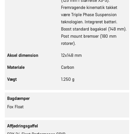
(125 mm i størrelse XS-S).
Fremragende kinematik takket
være Triple Phase Suspension
teknologien. Integreret batteri.
Boost standard bagaksel (148 mm).
Post mount bremser (180 mm
rotorer).
Aksel dimension
12x148 mm
Materiale
Carbon
Vægt
1.250 g
Bagdæmper
Fox Float
Affjedringsgaffel