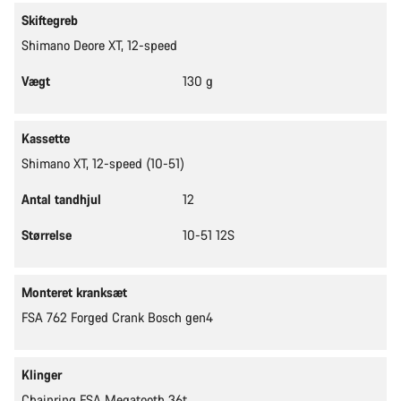
Skiftegreb
Shimano Deore XT, 12-speed
Vægt
130 g
Kassette
Shimano XT, 12-speed (10-51)
Antal tandhjul
12
Størrelse
10-51 12S
Monteret kranksæt
FSA 762 Forged Crank Bosch gen4
Klinger
Chainring FSA Megatooth 36t