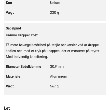
Køn
Unisex
Vores kundeserviceeksperter står klar til at besvare dine
Vægt
230 g
spørgsmål.
Sadelpind
Begynd chat
Iridium Dropper Post
Luk
Få mere bevægelsesfrihed på stejle nedkørsler ved at droppe
sadlen ned med et tryk på knappen, der er monteret på styret.
Med indvendig kabelføring.
Diameter Sadelklemme
30,9 mm
Materiale
Aluminium
Vægt
567 g
Let