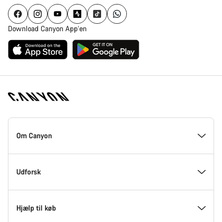
Download Canyon App’en
Canyon
Hjemmeside
Om Canyon
Footer
Kom med indenfor hos Canyon
Udforsk
Innovation hos Canyon
Events
Hjælp til køb