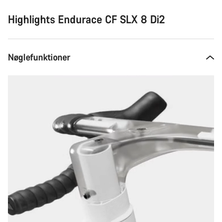
at
købe
Highlights Endurace CF SLX 8 Di2
Nøglefunktioner