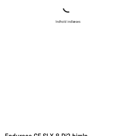
Luk
Indhold indlæses
Endurace CF SLX 8 Di2 hjælp