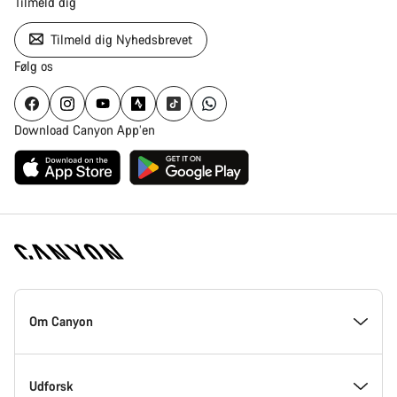
Tilmeld dig
Tilmeld dig Nyhedsbrevet
Følg os
Download Canyon App’en
Canyon
Hjemmeside
Om Canyon
Footer
Kom med indenfor hos Canyon
Udforsk