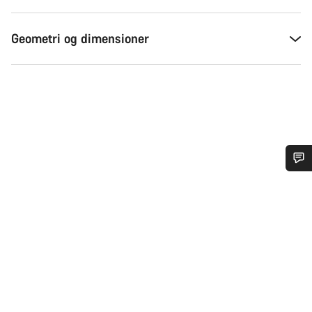
Geometri og dimensioner
Har du brug for hjælp?
Vores kundeserviceeksperter står klar til at besvare dine
spørgsmål.
Begynd chat