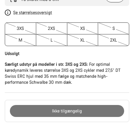
Se størrelsesoversigt
3XS
2XS
XS
S
M
L
XL
2XL
Udsolgt
Særligt udstyr på modeller i str. 3XS og 2XS:
For optimal
køredynamik leveres størrelse 3XS og 2XS cykler med 27,5” DT
Swiss ERC hjul med 35 mm fælge og matchende high-
performance Schwalbe 30 mm dæk.
Ikke tilgængelig
Grunde
til