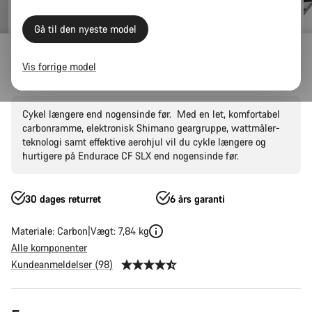
Gå til den nyeste model
Outlet
Outlet Racercykler
Vis forrige model
Endurace CF SLX 8 Di2
Cykel længere end nogensinde før. Med en let, komfortabel
carbonramme, elektronisk Shimano geargruppe, wattmåler-
teknologi samt effektive aerohjul vil du cykle længere og
hurtigere på Endurace CF SLX end nogensinde før.
30 dages returret
6 års garanti
Materiale: Carbon
Vægt: 7,84 kg
Alle komponenter
Kundeanmeldelser (98)
Produktkonfiguration