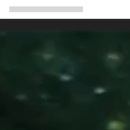
Navigation
Shop
Why Canyon
Ride with us
Service
ausklappen