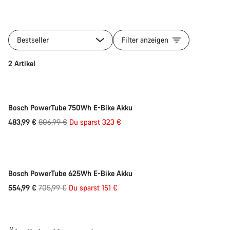
Bestseller
Filter anzeigen
Schnellauswahl
2 Artikel
-40%
Bosch PowerTube 750Wh E-Bike Akku
Ursprungspreis
483,99 €
806,99 €
Du sparst 323 €
Schnellauswahl
-21%
Bosch PowerTube 625Wh E-Bike Akku
Ursprungspreis
554,99 €
705,99 €
Du sparst 151 €