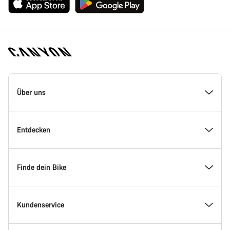
Canyon
Homepage
Über uns
Fußzeile
Inside Canyon
Entdecken
Innovation bei Canyon
Events
Finde dein Bike
Canyon Factory Racing
Canyon Standorte finden
Modellfinder
Kundenservice