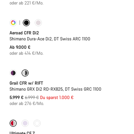
oder ab 221 €/Mo.
Konfigurieren
Neu
Aeroad CFR Di2
Shimano Dura-Ace Di2, DT Swiss ARC 1100
Ab 9.000 €
oder ab 414 €/Mo.
-14%
Federung
Grail CFR w/ RIFT
Shimano GRX Di2 RD-RX825, DT Swiss GRC 1100
Ursprungspreis
5.999 €
6.999 €
Du sparst 1.000 €
oder ab 276 €/Mo.
Neu
Ultimate CF 7