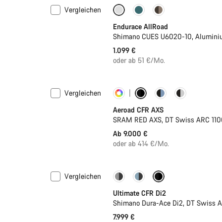
Vergleichen
Einsteigermodell
Neu
Endurace AllRoad
Shimano CUES U6020-10, Alumini
1.099 €
oder ab 51 €/Mo.
Vergleichen
Konfigurieren
Neu
Aeroad CFR AXS
SRAM RED AXS, DT Swiss ARC 110
Ab 9.000 €
oder ab 414 €/Mo.
Vergleichen
PACE Bar
Neue Farbe verfüg
Ultimate CFR Di2
Shimano Dura-Ace Di2, DT Swiss A
7.999 €