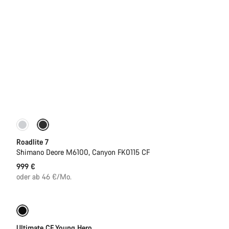
Nur verfügbar in S
Roadlite 7
Shimano Deore M6100, Canyon FK0115 CF
999 €
oder ab 46 €/Mo.
Jugend Rennrad
Ultimate CF Young Hero