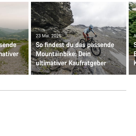
23 Mai. 2025
A
ssende
So findest du das passende
mativer
Mountainbike: Dein
ultimativer Kaufratgeber