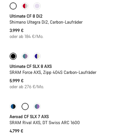
Neu
Ultimate CF 8 Di2
Shimano Ultegra Di2, Carbon-Laufräder
3.999 €
oder ab 184 €/Mo.
Neu
Powermeter
Ultimate CF SLX 8 AXS
SRAM Force AXS, Zipp 404S Carbon-Laufräder
5.999 €
oder ab 276 €/Mo.
Neu
Powermeter
Aeroad CF SLX 7 AXS
SRAM Rival AXS, DT Swiss ARC 1600
4.799 €