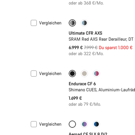
oder ab 368 €/Mo.
Vergleichen
-13%
PACE Bar
Ultimate CFR AXS
SRAM Red AXS Rear Derailleur, DT
Ursprungspreis
6.999 €
7.999 €
Du sparst 1.000 €
oder ab 322 €/Mo.
Vergleichen
Neu
Endurace CF 6
Shimano CUES, Aluminium-Laufräd
1.699 €
oder ab 79 €/Mo.
Vergleichen
Anpassen
Neu
Aeroad CF SLX 8 Di2