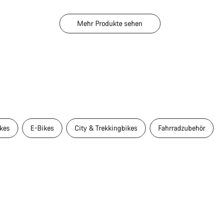
Mehr Produkte sehen
kes
E-Bikes
City & Trekkingbikes
Fahrradzubehör