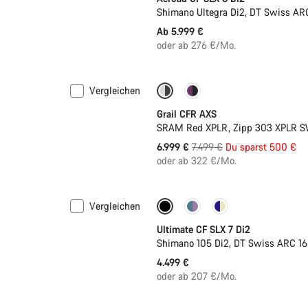
Shimano Ultegra Di2, DT Swiss AR
Ab 5.999 €
oder ab 276 €/Mo.
Vergleichen
-7%
Neue Verfügbarkeiten
Grail CFR AXS
SRAM Red XPLR, Zipp 303 XPLR S
Ursprungspreis
6.999 €
7.499 €
Du sparst 500 €
oder ab 322 €/Mo.
Vergleichen
Neu
Ultimate CF SLX 7 Di2
Shimano 105 Di2, DT Swiss ARC 16
4.499 €
oder ab 207 €/Mo.