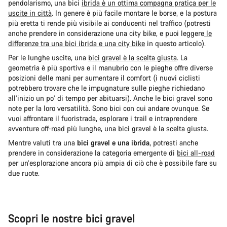
pendolarismo, una bici
ibrida è un ottima compagna pratica per le
uscite in città
. In genere è più facile montare le borse, e la postura
più eretta ti rende più visibile ai conducenti nel traffico (potresti
anche prendere in considerazione una city bike, e puoi leggere
le
differenze tra una bici ibrida e una city bike
in questo articolo).
Per le lunghe uscite, una
bici gravel è la scelta giusta
. La
geometria è più sportiva e il manubrio con le pieghe offre diverse
posizioni delle mani per aumentare il comfort (i nuovi ciclisti
potrebbero trovare che le impugnature sulle pieghe richiedano
all’inizio un po’ di tempo per abituarsi). Anche le bici gravel sono
note per la loro versatilità. Sono bici con cui andare ovunque. Se
vuoi affrontare il fuoristrada, esplorare i trail e intraprendere
avventure off-road più lunghe, una bici gravel è la scelta giusta.
Mentre valuti tra una
bici gravel e una ibrida
, potresti anche
prendere in considerazione la categoria emergente di
bici all-road
per un’esplorazione ancora più ampia di ciò che è possibile fare su
due ruote.
Scopri le nostre bici gravel