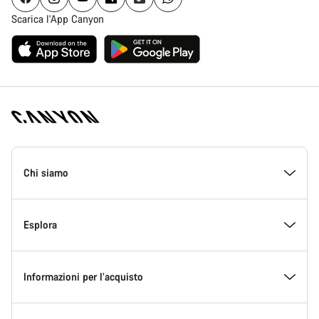
Scarica l'App Canyon
Piè
di
Chi siamo
pagina
Home
Canyon
All’interno di Canyon
Esplora
Innovazione in Canyon
Eventi
Informazioni per l’acquisto