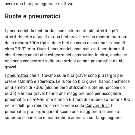
avere una bici più leggera e reattiva.
Ruote e pneumatici
I pneumatici da bici ibrida sono solitamente più stretti e più
stretti rispetto a quelli di una bici gravel, e sono montati su ruote
della misura 700c tipica delle bici da corsa e con una sezione di
circa 28-32 mm. Questi pneumatici sono realizzati per durare, il
che li rende adatti alle esigenze del commuting in città, anche se
non sono concentrati sulle prestazioni come i pneumatici da bici
gravel.
I pneumatici
che si trovano sulle bici gravel sono più larghi per
creare stabilità e aderenza. Le ruote da bici gravel hanno anch’esse
un diametro di 700c (alcune però utilizzano ruote più piccole da
650b) e le bici gravel hanno una maggiore luce per accogliere
pneumatici da 40-45 mm e fino a 50 mm di sezione su ruote 700c
nei modelli più robusti, come si vede sulla
Canyon Grizl
. I
pneumatici più larghi garantiscono una maggiore trazione su
superfici sconnesse e una migliore aderenza sul fango leggero.