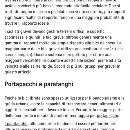
pedala a velocità più basse, rendendo più facile pedalare. Che si
tratti di lunghe discese o pedalate con vento contrario, più rapporti
significano “salti” di rapporto minori e una maggiore probabilità di
trovare il rapporto ideale.
I ciclisti gravel devono gestire terreni difficili e superfici
sconnesse, e quindi le bici gravel offrono generalmente una
gamma di rapporti molto più ampia rispetto alle bici da corsa. La
maggior parte delle bici gravel utilizza una configurazione 1× (con
corona singola). Questo sistema è progettato per offrire una
maggiore versatilità, in quanto è adatto alle sezioni piane ad alta
velocità e alle salite ripide.
Scopri di più sui gruppi per gravel in
questo articolo.
Portapacchi e parafanghi
Poiché le bici ibride sono spesso utilizzate per il pendolarismo e la
guida urbana, avere la capacità di trasportare generi alimentari o
oggetti essenziali per il lavoro è ideale. Pertanto, la maggior parte
delle bici ibride è dotata di punti di montaggio per
portapacchi
.
I parafanghi
sulle bici ibride tendono ad essere più larghi per
offrire la massima protezione da spruzzi della strada, fango e