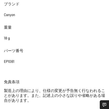
ブランド
Canyon
重量
18 g
パーツ番号
EP1081
免
免責条項
責
製造上の理由により、仕様の変更が予告無く行なわれるこ
条
とがあります。また、記述上の小さな誤りや省略がある場
項
合があります。