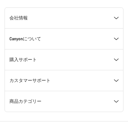
[footer.linksList.title]
会社情報
受賞歴
Canyonについて
採用情報
ニュース＆ストーリー
購入サポート
ニュースルーム
ヒントとアドバイス
おすすめモデル診断
カスタマーサポート
利用規約
Canyon本社旗艦店のご案内
在庫ありのバイク
サポートセンター
商品カテゴリー
特定商法取引法に基づく表示
メンバー特典
フレームサイズ診断
メンテナンス・納車・試乗 拠点
ロード