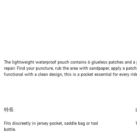
The lightweight waterproof pouch contains 6 glueless patches and a p
repair. Find your puncture, rub the area with sandpaper, apply a patch 
functional with a clean design, this is a pocket essential for every rid
ご質問は
特長
お客様のご質問
Fits discreetly in jersey pocket, saddle bag or tool
bottle.