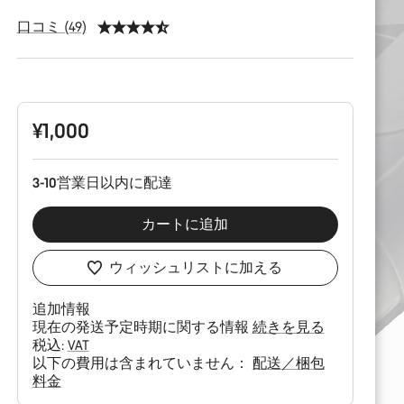
口コミ (49)
製
品
構
成
¥1,000
3-10営業日以内に配達
カートに追加
ウィッシュリストに加える
追加情報
現在の発送予定時期に関する情報
続きを見る
税込:
VAT
以下の費用は含まれていません：
配送／梱包
料金