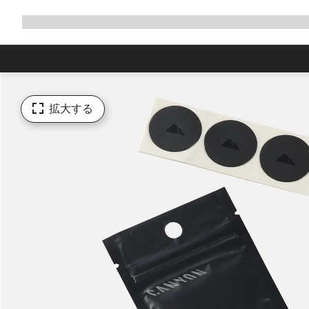
ナ
ショップ
キャニオンが選ばれる理由
親身になってお客
ビ
ゲ
ー
シ
ョ
ン
拡大する
の
拡
大