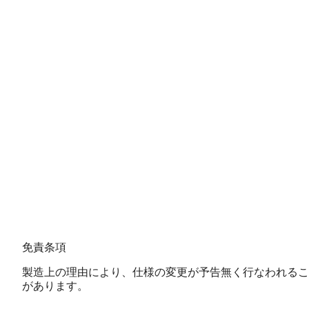
免
免責条項
責
製造上の理由により、仕様の変更が予告無く行なわれるこ
条
があります。
項