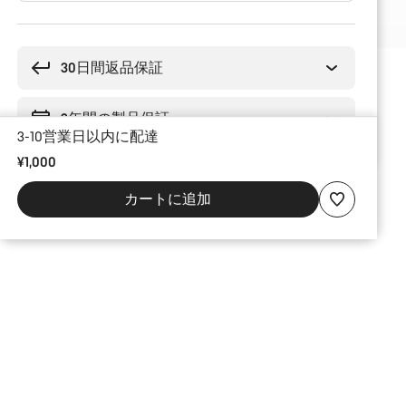
購
入
理
30日間返品保証
由
2年間の製品保証
3-10営業日以内に配達
¥1,000
カートに追加