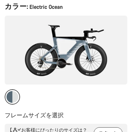
製
カラー:
Electric Ocean
品
構
成
フレームサイズを選択
お客様にぴったりのサイズは？