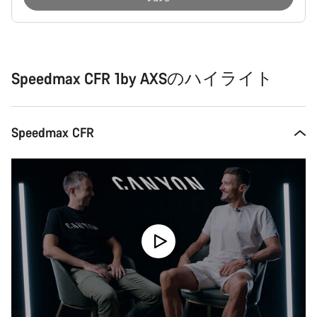
購
入
理
由
Speedmax CFR 1by AXSのハイライト
Speedmax CFR