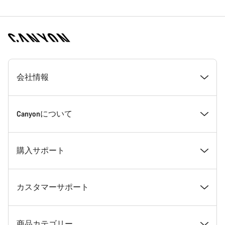
[footer.linksList.title]
会社情報
受賞歴
Canyonについて
採用情報
ニュース＆ストーリー
購入サポート
ニュースルーム
ヒントとアドバイス
おすすめモデル診断
カスタマーサポート
利用規約
Canyon本社旗艦店のご案内
在庫ありのバイク
サポートセンター
商品カテゴリー