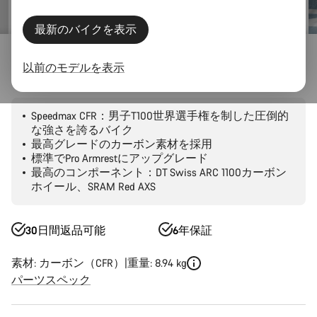
最新のバイクを表示
ロード
トライアスロンとTT
Speedmax
CFR
以前のモデルを表示
Speedmax CFR 1by AXS
Speedmax CFR：男子T100世界選手権を制した圧倒的
な強さを誇るバイク
最高グレードのカーボン素材を採用
標準でPro Armrestにアップグレード
最高のコンポーネント：DT Swiss ARC 1100カーボン
ホイール、SRAM Red AXS
30日間返品可能
6年保証
素材: カーボン（CFR）
重量: 8.94 kg
パーツスペック