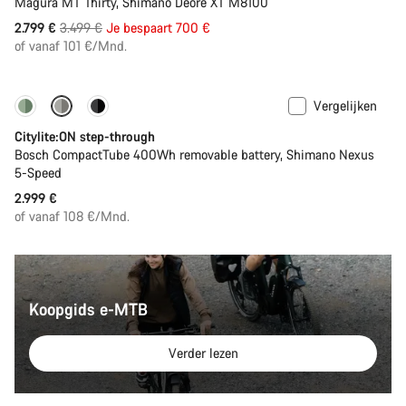
Magura MT Thirty, Shimano Deore XT M8100
Originele
2.799 €
3.499 €
Je bespaart 700 €
Prijs
of vanaf 101 €/Mnd.
Vergelijken
Performance Line
Nieuw
Citylite:ON step-through
Bosch CompactTube 400Wh removable battery, Shimano Nexus
5-Speed
2.999 €
of vanaf 108 €/Mnd.
Koopgids e-MTB
Verder lezen