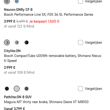
Vergelijken
-27%
Neuron:ONfly CF 8
Bosch Performance Line SX, FOX 36 SL Performance Series
Originele
3.999 €
5.499 €
Je bespaart 1.500 €
Prijs
of vanaf 122 €/Mnd.
Vergelijken
Performance Line
Nieuw
Citylite:ON
Bosch CompactTube 400Wh removable battery, Shimano Nexus
5-Speed
2.999 €
of vanaf 108 €/Mnd.
Vergelijken
Pathlite:ON 8 SUV
Magura MT thirty rear brake, Shimano Deore XT M8100
Vanaf 3.799 €