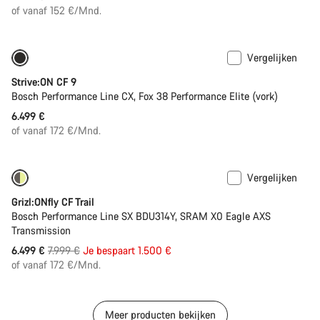
of vanaf 152 €/Mnd.
Vergelijken
Nieuw
Strive:ON CF 9
Bosch Performance Line CX, Fox 38 Performance Elite (vork)
6.499 €
of vanaf 172 €/Mnd.
Vergelijken
Enkel beschikbaar in maat M | L
-19%
Grizl:ONfly CF Trail
Bosch Performance Line SX BDU314Y, SRAM X0 Eagle AXS
Transmission
Originele
6.499 €
7.999 €
Je bespaart 1.500 €
Prijs
of vanaf 172 €/Mnd.
Meer producten bekijken