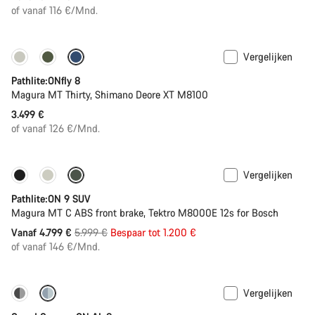
of vanaf 116 €/Mnd.
Vergelijken
Pathlite:ONfly 8
Magura MT Thirty, Shimano Deore XT M8100
3.499 €
of vanaf 126 €/Mnd.
Vergelijken
-20%
Pathlite:ON 9 SUV
Magura MT C ABS front brake, Tektro M8000E 12s for Bosch
Originele
Vanaf 4.799 €
5.999 €
Bespaar tot 1.200 €
Prijs
of vanaf 146 €/Mnd.
Vergelijken
Dropper post