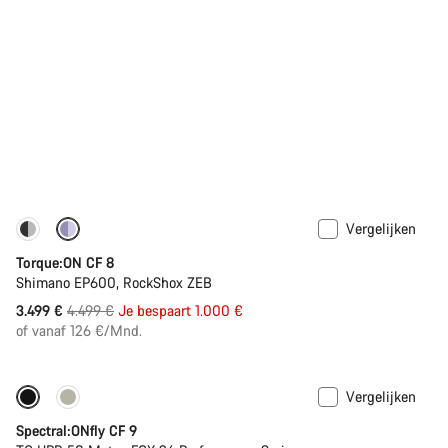
Vergelijken
-22%
Torque:ON CF 8
Shimano EP600, RockShox ZEB
Originele
3.499 €
4.499 €
Je bespaart 1.000 €
Prijs
of vanaf 126 €/Mnd.
Vergelijken
Enkel beschikbaar in maat L | XL
-44%
Spectral:ONfly CF 9