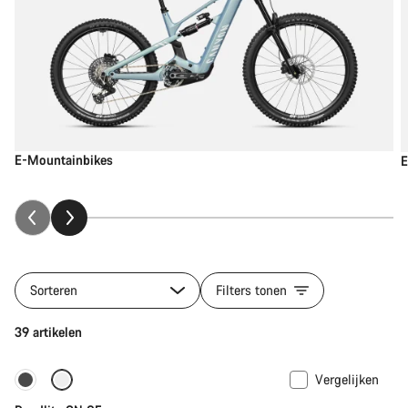
E-Mountainbikes
E
Sorteren
Filters tonen
39 artikelen
Vergelijken
Carbon lichtgewicht
Nieuw