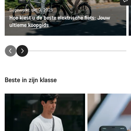
Bijgewerkt: okt. 3, 2025
Heb je hulp nodig?
Hoe kiest u de beste elektrische fiets: Jouw
ultieme koopgids
Onze deskundige medewerkers helpen je graag bij al je
vragen.
Start Chat
Sluiten
Beste in zijn klasse