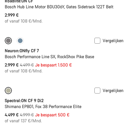
Roadlite:ON CF
Bosch Hub Line Motor BDU306Y, Gates Sidetrack 122T Belt
2.999 €
of vanaf 108 €/Mnd.
Vergelijken
Enkel beschikbaar in maat L | XL
-33%
Neuron:ONfly CF 7
Bosch Performance Line SX, RockShox Pike Base
Originele
2.999 €
4.499 €
Je bespaart 1.500 €
Prijs
of vanaf 108 €/Mnd.
Vergelijken
Enkel beschikbaar in maat M | XL
-10%
Spectral:ON CF 9 Di2
Shimano EP801, Fox 38 Performance Elite
Originele
4.499 €
4.999 €
Je bespaart 500 €
Prijs
of vanaf 137 €/Mnd.