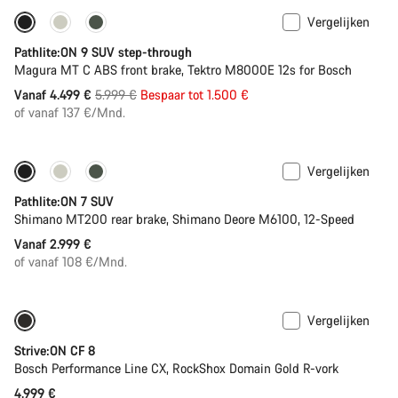
Vergelijken
-25%
Pathlite:ON 9 SUV step-through
Magura MT C ABS front brake, Tektro M8000E 12s for Bosch
Originele
Vanaf 4.499 €
5.999 €
Bespaar tot 1.500 €
Prijs
of vanaf 137 €/Mnd.
Vergelijken
Pathlite:ON 7 SUV
Shimano MT200 rear brake, Shimano Deore M6100, 12-Speed
Vanaf 2.999 €
of vanaf 108 €/Mnd.
Vergelijken
Nieuw
Strive:ON CF 8
Bosch Performance Line CX, RockShox Domain Gold R-vork
4.999 €