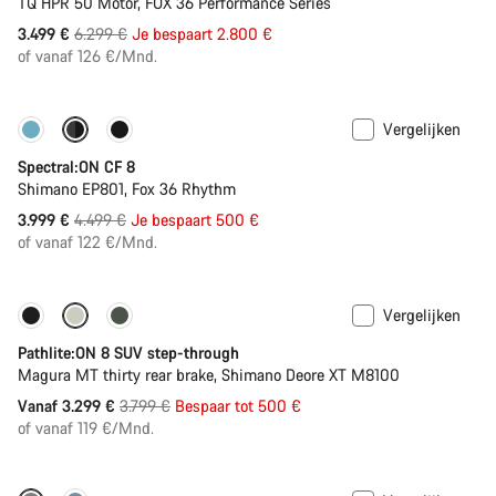
TQ HPR 50 Motor, FOX 36 Performance Series
Originele
3.499 €
6.299 €
Je bespaart 2.800 €
Prijs
of vanaf 126 €/Mnd.
Vergelijken
-11%
Nieuwe kleur beschikbaar
Spectral:ON CF 8
Shimano EP801, Fox 36 Rhythm
Originele
3.999 €
4.499 €
Je bespaart 500 €
Prijs
of vanaf 122 €/Mnd.
Vergelijken
-13%
Pathlite:ON 8 SUV step-through
Magura MT thirty rear brake, Shimano Deore XT M8100
Originele
Vanaf 3.299 €
3.799 €
Bespaar tot 500 €
Prijs
of vanaf 119 €/Mnd.