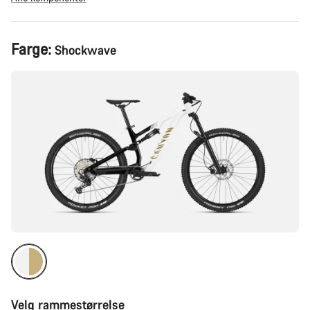
Produktkonfigurasjon
Farge:
Shockwave
Velg rammestørrelse