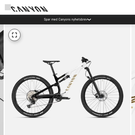
Spar med Canyons nyhetsbrev