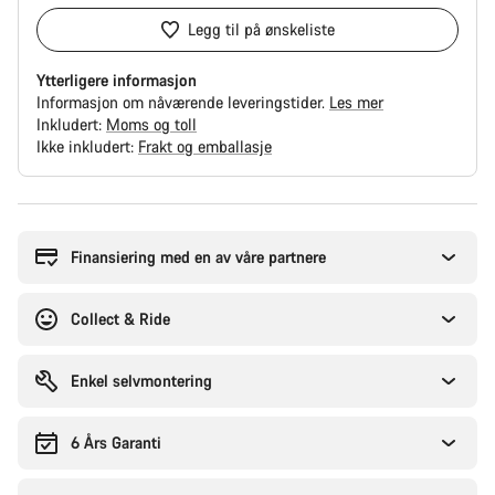
Legg til på ønskeliste
Ytterligere informasjon
Informasjon om nåværende leveringstider.
Les mer
Inkludert:
Moms og toll
Ikke inkludert:
Frakt og emballasje
Grunner
til
å
Finansiering med en av våre partnere
kjøpe
Collect & Ride
Enkel selvmontering
6 Års Garanti