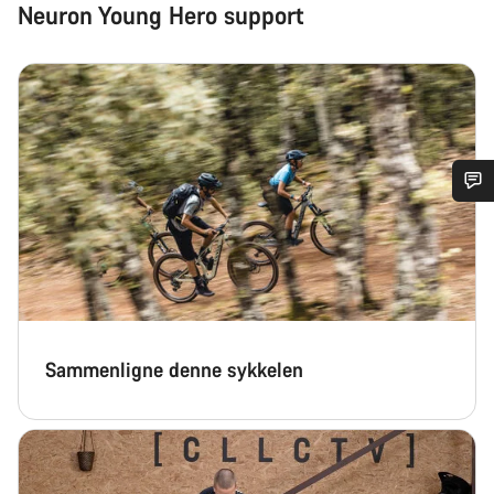
Neuron Young Hero support
Trenger du hjelp?
Våre eksperter på kundestøtte står klare til å svare på dine
spørsmål.
Sammenligne denne sykkelen
Begynn chat
Lukk