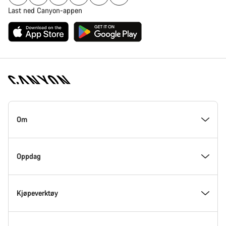
Last ned Canyon-appen
Canyon
hjemmeside
Om
–
bunndel
På innsiden av Canyon
Oppdag
Innovasjon hos Canyon
Eventer
Kjøpeverktøy