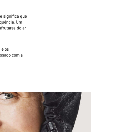
e significa que
equência. Um
sfrutares do ar
 e os
passado com a