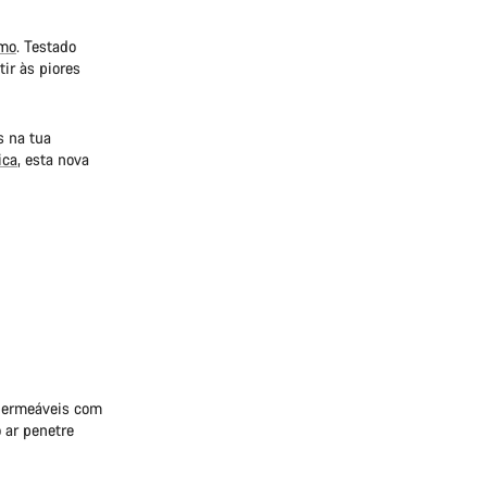
smo
. Testado
ir às piores
s na tua
ica
, esta nova
mpermeáveis com
 ar penetre