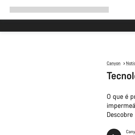
Expandir
Loja
Porquê a Canyon
Pedala connosco
Manutenção
a
navegação
Canyon
Notíc
Tecno
O que é p
impermeáv
Descobre 
Cany