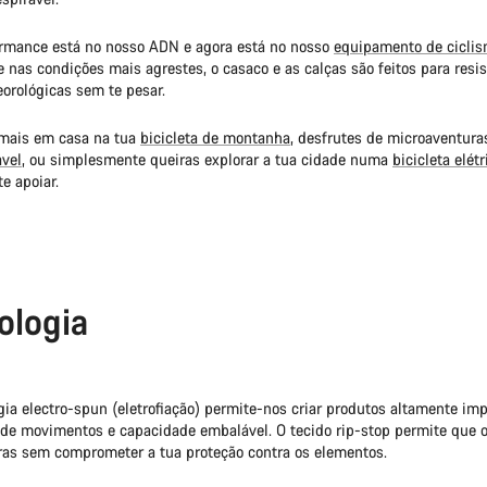
rmance está no nosso ADN e agora está no nosso
equipamento de cicli
nas condições mais agrestes, o casaco e as calças são feitos para resist
orológicas sem te pesar.
 mais em casa na tua
bicicleta de montanha
, desfrutes de microaventura
avel
, ou simplesmente queiras explorar a tua cidade numa
bicicleta elétr
te apoiar.
ologia
gia electro-spun (eletrofiação) permite-nos criar produtos altamente i
e de movimentos e capacidade embalável. O tecido rip-stop permite que o
bras sem comprometer a tua proteção contra os elementos.