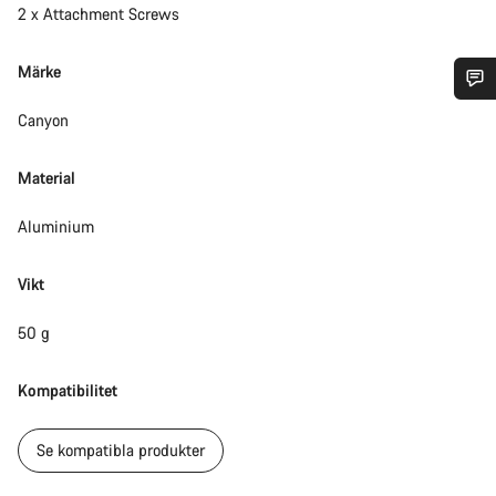
2 x Attachment Screws
Märke
Behöver du hjälp?
Canyon
Material
Vår kundtjänst finns här redo att besvara dina frågor om
allt från ändringar i din order till storleksfrågor på cyklar.
Aluminium
Starta chatt
Vikt
Stäng
50 g
Kompatibilitet
Se kompatibla produkter