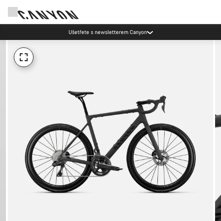
Ušetřete s newsletterem Canyon