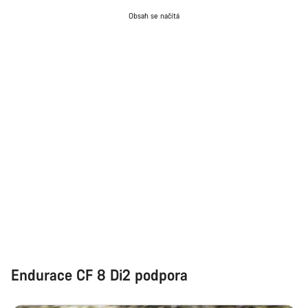
Potřebujete pomoc?
Obsah se načítá
Naši odborníci podpory zákazníků čekají, aby mohli
odpovědět na vaše dotazy.
Začít chat
Zavřít
Endurace CF 8 Di2 podpora