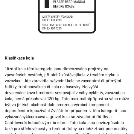
Klasifikace kola
"Jízdní kola této kategorie jsou dimenzována projízdy na
zpevněných cestách, při nichž zůstávajíkola v trvalém styku s
vozovkou. Jde zpravidla ozávodní kola se závodními či přímými
řídítky, triatlonovákola či kola na časovky. Nejvyšší
dovolenácelková hmotnost sestávající z váhy cyklisty, zavazadlaa
kola, nemá přesahovat 120 kg. Tato maximálnípřípustná váha může
být za jistých okolnostídále omezena výrobci komponent
doporučením kpoužívání.Zvláštním případem v této kategorii jsou
vykázanácyklocrosová a gravel kola se závodními řídítky a
Cantileverči kotoučovými brzdami. Tato kola jsou navíczpůsobilá
také pro štěrkové cesty a terénní dráhy,na nichž ztrácí pneumatiky