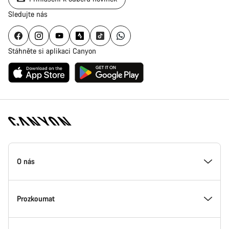
Sledujte nás
Stáhněte si aplikaci Canyon
Zápatí
stránky
O nás
Canyon
Uvnitř Canyonu
Prozkoumat