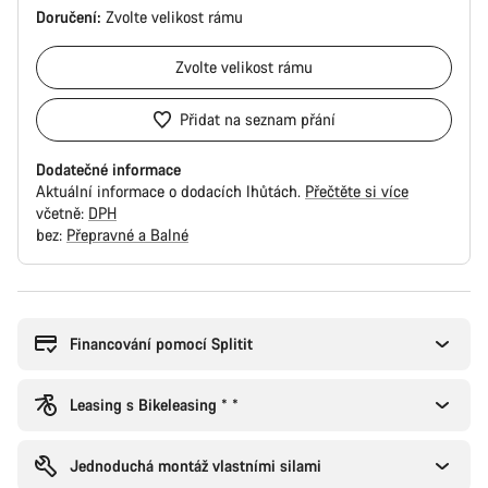
Doručení:
Zvolte
velikost rámu
Zvolte
velikost rámu
Přidat na seznam přání
Dodatečné informace
Aktuální informace o dodacích lhůtách.
Přečtěte si více
včetně:
DPH
bez:
Přepravné a Balné
Důvody
ke
koupi
Financování pomocí Splitit
Leasing s Bikeleasing * *
Jednoduchá montáž vlastními silami