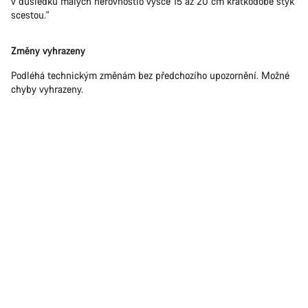
v důsledku malých nerovnostío výšce 15 až 20 cm krátkodobě styk
scestou."
Změny vyhrazeny
Podléhá technickým změnám bez předchozího upozornění. Možné
chyby vyhrazeny.