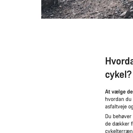
Hvorda
cykel?
At vælge de
hvordan du v
asfaltveje o
Du behøver i
de dækker f
cykelterræn,