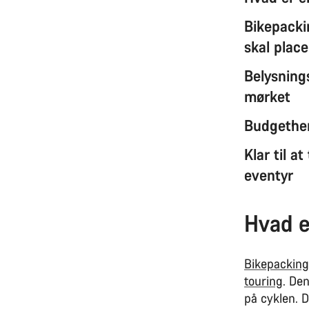
Bikepacki
skal plac
Belysnings
mørket
Budgethen
Klar til a
eventyr
Hvad e
Bikepacking
touring
. Den
på cyklen. 