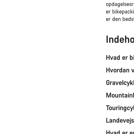
opdagelsesr
er bikepack
er den beds
Indeho
Hvad er b
Hvordan v
Gravelcykl
Mountainb
Touringcyk
Landevejs
Hvad er e