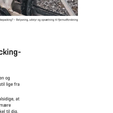
kepacking? – Belysning, udstyr og opsætning til fjernudforskning
cking-
en og
il lige fra
lsidige, at
rimære
el til dig.