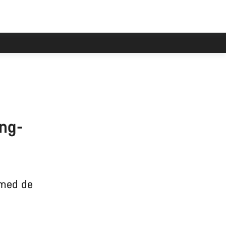
ing-
 med de