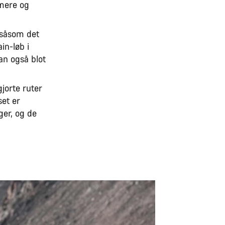
mmere og
 såsom det
in-løb i
an også blot
jorte ruter
set er
ger, og de