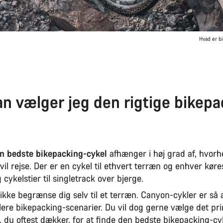
Hvad er bi
n vælger jeg den rigtige bikepa
n bedste bikepacking-cykel
afhænger i høj grad af, hvorh
il rejse. Der er en cykel til ethvert terræn og enhver kørest
g cykelstier til singletrack over bjerge.
kke begrænse dig selv til et terræn. Canyon-cykler er så a
lere bikepacking-scenarier. Du vil dog gerne vælge det p
 du oftest dækker, for at finde den bedste bikepacking-cyk