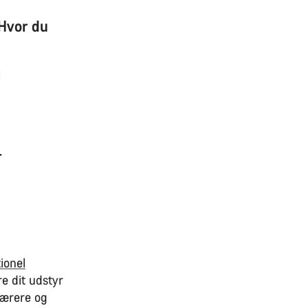
 Hvor du
i
-
tionel
re dit udstyr
bærere og