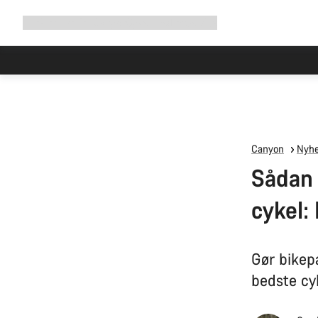
Udvid
Shop
Hvorfor Canyon
Cykel med os
Service
navigation
Canyon
Nyhe
Sådan 
cykel:
Gør bikep
bedste cyk