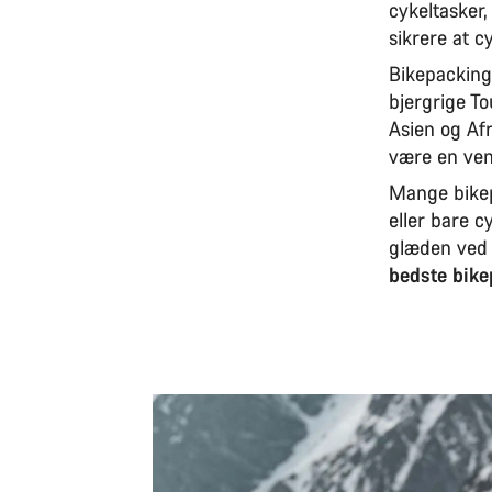
cykeltasker
sikrere at c
Bikepacking
bjergrige To
Asien og Afr
være en venl
Mange bikep
eller bare c
glæden ved 
bedste bike