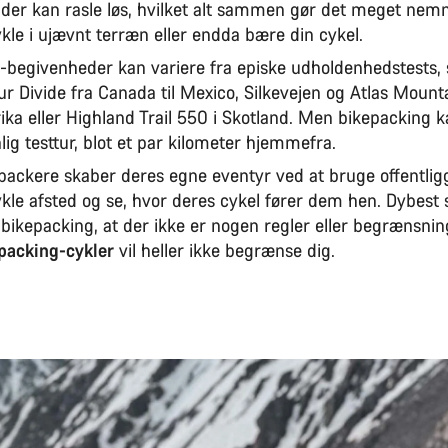
, der kan rasle løs, hvilket alt sammen gør det meget ne
ykle i ujævnt terræn eller endda bære din cykel.
-begivenheder kan variere fra episke udholdenhedstests,
ur Divide fra Canada til Mexico, Silkevejen og Atlas Mounta
ika eller Highland Trail 550 i Skotland. Men bikepacking k
ig testtur, blot et par kilometer hjemmefra.
ackere skaber deres egne eventyr ved at bruge offentligg
ykle afsted og se, hvor deres cykel fører dem hen. Dybest 
bikepacking, at der ikke er nogen regler eller begrænsnin
packing-cykler
vil heller ikke begrænse dig.